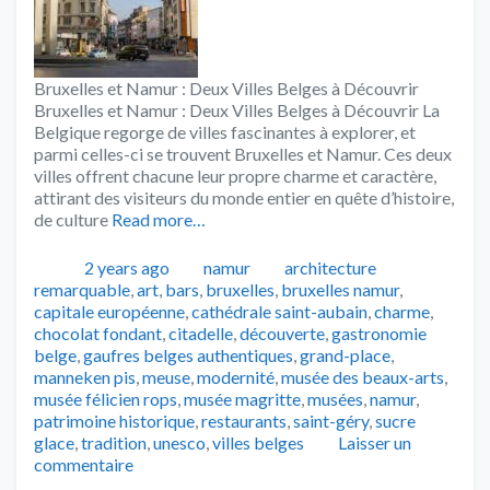
Bruxelles et Namur : Deux Villes Belges à Découvrir
Bruxelles et Namur : Deux Villes Belges à Découvrir La
Belgique regorge de villes fascinantes à explorer, et
parmi celles-ci se trouvent Bruxelles et Namur. Ces deux
villes offrent chacune leur propre charme et caractère,
attirant des visiteurs du monde entier en quête d’histoire,
de culture
Read more…
Publié
Catégories
Tags
2 years ago
namur
architecture
remarquable
,
art
,
bars
,
bruxelles
,
bruxelles namur
,
capitale européenne
,
cathédrale saint-aubain
,
charme
,
chocolat fondant
,
citadelle
,
découverte
,
gastronomie
belge
,
gaufres belges authentiques
,
grand-place
,
manneken pis
,
meuse
,
modernité
,
musée des beaux-arts
,
musée félicien rops
,
musée magritte
,
musées
,
namur
,
patrimoine historique
,
restaurants
,
saint-géry
,
sucre
glace
,
tradition
,
unesco
,
villes belges
Laisser un
commentaire