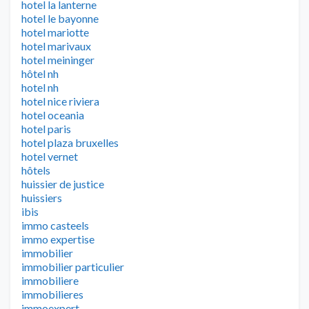
hotel la lanterne
hotel le bayonne
hotel mariotte
hotel marivaux
hotel meininger
hôtel nh
hotel nh
hotel nice riviera
hotel oceania
hotel paris
hotel plaza bruxelles
hotel vernet
hôtels
huissier de justice
huissiers
ibis
immo casteels
immo expertise
immobilier
immobilier particulier
immobiliere
immobilieres
immoexpert