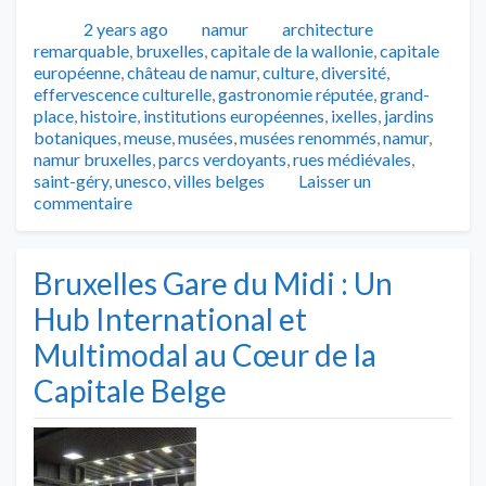
Publié
Catégories
Tags
2 years ago
namur
architecture
remarquable
,
bruxelles
,
capitale de la wallonie
,
capitale
européenne
,
château de namur
,
culture
,
diversité
,
effervescence culturelle
,
gastronomie réputée
,
grand-
place
,
histoire
,
institutions européennes
,
ixelles
,
jardins
botaniques
,
meuse
,
musées
,
musées renommés
,
namur
,
namur bruxelles
,
parcs verdoyants
,
rues médiévales
,
saint-géry
,
unesco
,
villes belges
Laisser un
commentaire
Bruxelles Gare du Midi : Un
Hub International et
Multimodal au Cœur de la
Capitale Belge