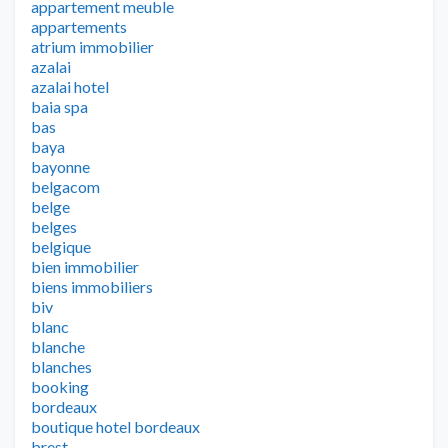
appartement meuble
appartements
atrium immobilier
azalai
azalai hotel
baia spa
bas
baya
bayonne
belgacom
belge
belges
belgique
bien immobilier
biens immobiliers
biv
blanc
blanche
blanches
booking
bordeaux
boutique hotel bordeaux
brest