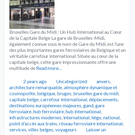
Bruxelles Gare du Midi : Un Hub International au Cœur
de la Capitale Belge La gare de Bruxelles-Midi,
également connue sous le nom de Gare du Midi, est l’une
des plus importantes gares ferroviaires de Belgique et un
véritable carrefour international. Située au cœur de la
capitale belge, cette gare impressionnante offre une
multitude de
Read more…
Publié
Catégories
Tags
2 years ago
Uncategorized
anvers
,
architecture remarquable
,
atmosphère dynamique et
cosmopolite
,
belgique
,
bruges
,
bruxelles gare du midi
,
capitale belge
,
carrefour international
,
déplacements
,
destinations européennes majeures
,
gand
,
gare
ferroviaire
,
hub ferroviaire
,
hub international
,
infrastructures modernes
,
international
,
liège
,
national
,
point d'accès aux trains
,
réseau ferroviaire international
,
services
,
villes belges
,
voyageurs
Laisser un