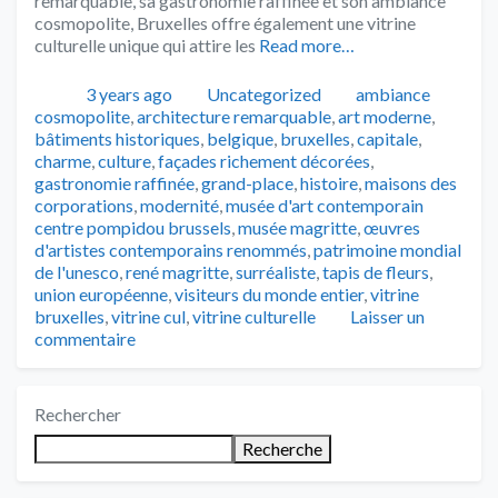
remarquable, sa gastronomie raffinée et son ambiance
cosmopolite, Bruxelles offre également une vitrine
culturelle unique qui attire les
Read more…
Publié
Catégories
Tags
3 years ago
Uncategorized
ambiance
cosmopolite
,
architecture remarquable
,
art moderne
,
bâtiments historiques
,
belgique
,
bruxelles
,
capitale
,
charme
,
culture
,
façades richement décorées
,
gastronomie raffinée
,
grand-place
,
histoire
,
maisons des
corporations
,
modernité
,
musée d'art contemporain
centre pompidou brussels
,
musée magritte
,
œuvres
d'artistes contemporains renommés
,
patrimoine mondial
de l'unesco
,
rené magritte
,
surréaliste
,
tapis de fleurs
,
union européenne
,
visiteurs du monde entier
,
vitrine
bruxelles
,
vitrine cul
,
vitrine culturelle
Laisser un
commentaire
Rechercher
Recherche