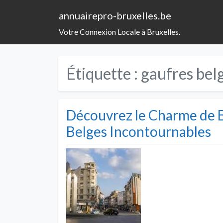
annuairepro-bruxelles.be
Votre Connexion Locale à Bruxelles.
Étiquette :
gaufres bel
Découvrez le Charme de B
Belges Incontournables