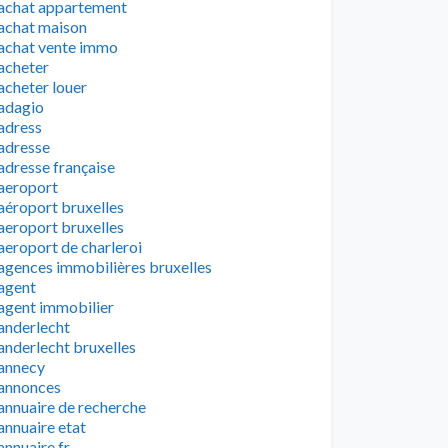
achat appartement
achat maison
achat vente immo
acheter
acheter louer
adagio
adress
adresse
adresse française
aeroport
aéroport bruxelles
aeroport bruxelles
aeroport de charleroi
agences immobilières bruxelles
agent
agent immobilier
anderlecht
anderlecht bruxelles
annecy
annonces
annuaire de recherche
annuaire etat
annuaire fr