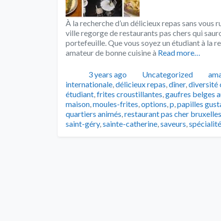
À la recherche d’un délicieux repas sans vous r
ville regorge de restaurants pas chers qui sauro
portefeuille. Que vous soyez un étudiant à la 
amateur de bonne cuisine à
Read more…
Publié
Catégories
Tag
3 years ago
Uncategorized
ama
internationale
,
délicieux repas
,
dîner
,
diversité 
étudiant
,
frites croustillantes
,
gaufres belges 
maison
,
moules-frites
,
options
,
p
,
papilles gust
quartiers animés
,
restaurant pas cher bruxelle
saint-géry
,
sainte-catherine
,
saveurs
,
spécialit