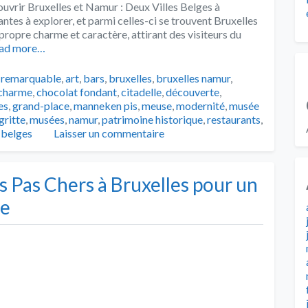
uvrir Bruxelles et Namur : Deux Villes Belges à
ntes à explorer, et parmi celles-ci se trouvent Bruxelles
propre charme et caractère, attirant des visiteurs du
ad more…
e remarquable
,
art
,
bars
,
bruxelles
,
bruxelles namur
,
charme
,
chocolat fondant
,
citadelle
,
découverte
,
es
,
grand-place
,
manneken pis
,
meuse
,
modernité
,
musée
ritte
,
musées
,
namur
,
patrimoine historique
,
restaurants
,
s belges
Laisser un commentaire
 Pas Chers à Bruxelles pour un
le