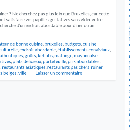
uiner ? Ne cherchez pas plus loin que Bruxelles, car cette
nt satisfaire vos papilles gustatives sans vider votre
recherche d’un endroit abordable pour dîner ou un
s
teur de bonne cuisine
,
bruxelles
,
budgets
,
cuisine
culturelle
,
endroit abordable
,
établissements conviviaux
,
authentiques
,
goûts
,
kebabs
,
matonge
,
mayonnaise
atives
,
plats délicieux
,
portefeuille
,
prix abordables
,
s
,
restaurants asiatiques
,
restaurants pas chers
,
ruiner
,
és belges
,
ville
Laisser un commentaire