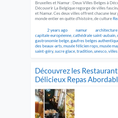
Bruxelles et Namur : Deux Villes Belges à Déco
Découvrir La Belgique regorge de villes fascina
et Namur. Ces deux villes offrent chacune leur 
monde entier en quête d’histoire, de culture
Re
Publié
Catégories
Tags
2 years ago
namur
architectur
capitale européenne
,
cathédrale saint-aubain
,
gastronomie belge
,
gaufres belges authentiqu
des beaux-arts
,
musée félicien rops
,
musée mag
saint-géry
,
sucre glace
,
tradition
,
unesco
,
ville
Découvrez les Restaurants
Délicieux Repas Abordab