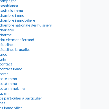
campagne
casablanca
casteels immo
chambre immo
chambre immobilière
chambre nationale des huissiers
charleroi
charme
chu clermont ferrand
citadines
citadines bruxelles
cncc
cnhj
contact
contact immo
corse
cote immo
coté immo
cote immobilier
cpam
de particulier à particulier
dea
ds immobilier