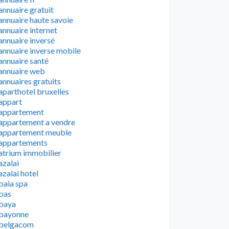
annuaire gratuit
annuaire haute savoie
annuaire internet
annuaire inversé
annuaire inverse mobile
annuaire santé
annuaire web
annuaires gratuits
aparthotel bruxelles
appart
appartement
appartement a vendre
appartement meuble
appartements
atrium immobilier
azalai
azalai hotel
baia spa
bas
baya
bayonne
belgacom