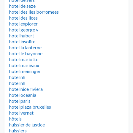
hotel de seze
hotel des iles borromees
hotel des lices
hotel explorer
hotel george v
hotel hubert
hotel insolite
hotel la lanterne
hotel le bayonne
hotel mariotte
hotel marivaux
hotel meininger
hôtel nh
hotel nh
hotel nice riviera
hotel oceania
hotel paris
hotel plaza bruxelles
hotel vernet
hôtels
huissier de justice
huissiers