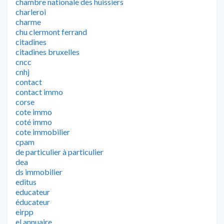
chambre nationale des huissiers
charleroi
charme
chu clermont ferrand
citadines
citadines bruxelles
cncc
cnhj
contact
contact immo
corse
cote immo
coté immo
cote immobilier
cpam
de particulier à particulier
dea
ds immobilier
editus
educateur
éducateur
eirpp
el annuaire