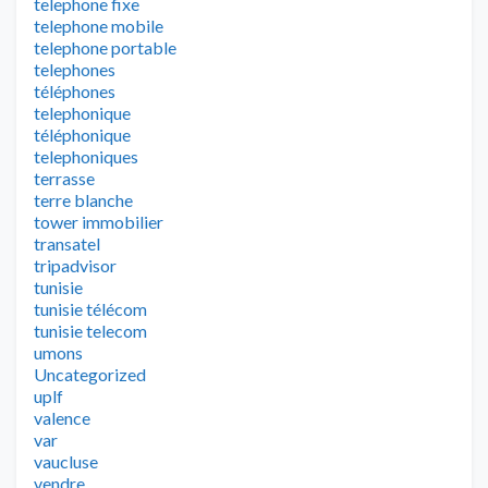
telephone fixe
telephone mobile
telephone portable
telephones
téléphones
telephonique
téléphonique
telephoniques
terrasse
terre blanche
tower immobilier
transatel
tripadvisor
tunisie
tunisie télécom
tunisie telecom
umons
Uncategorized
uplf
valence
var
vaucluse
vendre