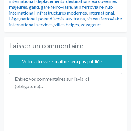
international
,
déplacements
,
destinations européennes
majeures
,
gand
,
gare ferroviaire
,
hub ferroviaire
,
hub
international
,
infrastructures modernes
,
international
,
liège
,
national
,
point d'accès aux trains
,
réseau ferroviaire
international
,
services
,
villes belges
,
voyageurs
Laisser un commentaire
Votre adresse e-mail ne sera pas publiée.
Texte de l'avis