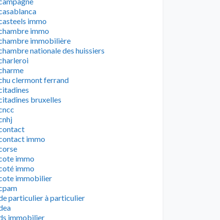
campagne
casablanca
casteels immo
chambre immo
chambre immobilière
chambre nationale des huissiers
charleroi
charme
chu clermont ferrand
citadines
citadines bruxelles
cncc
cnhj
contact
contact immo
corse
cote immo
coté immo
cote immobilier
cpam
de particulier à particulier
dea
ds immobilier