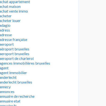
achat appartement
achat maison
achat vente immo
acheter
acheter louer
adagio
adress
adresse
adresse française
aeroport
aéroport bruxelles
aeroport bruxelles
aeroport de charleroi
agences immobilières bruxelles
agent
agent immobilier
anderlecht
anderlecht bruxelles
annecy
annonces
annuaire de recherche
annuaire etat
annuaire fr