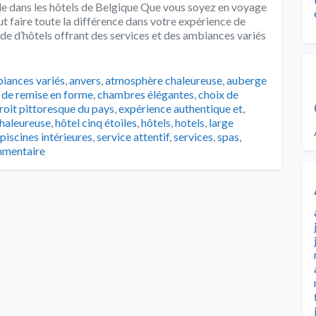
e dans les hôtels de Belgique Que vous soyez en voyage
eut faire toute la différence dans votre expérience de
ude d’hôtels offrant des services et des ambiances variés
s
iances variés
,
anvers
,
atmosphère chaleureuse
,
auberge
 de remise en forme
,
chambres élégantes
,
choix de
roit pittoresque du pays
,
expérience authentique et
,
chaleureuse
,
hôtel cinq étoiles
,
hôtels
,
hotels
,
large
piscines intérieures
,
service attentif
,
services
,
spas
,
mmentaire