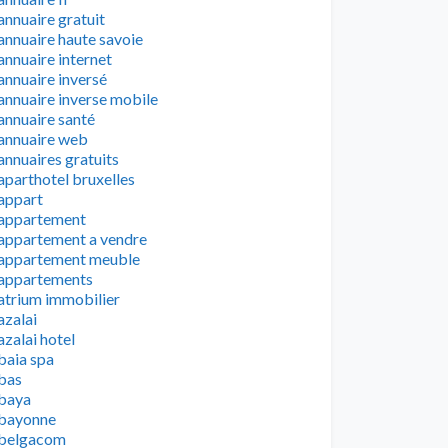
annuaire gratuit
annuaire haute savoie
annuaire internet
annuaire inversé
annuaire inverse mobile
annuaire santé
annuaire web
annuaires gratuits
aparthotel bruxelles
appart
appartement
appartement a vendre
appartement meuble
appartements
atrium immobilier
azalai
azalai hotel
baia spa
bas
baya
bayonne
belgacom