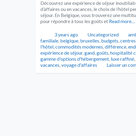
Découvrez une expérience de séjour inoubliabl
d’affaires ou en vacances, le choix de l’hôtel p
séjour. En Belgique, vous trouverez une multit
pour répondre à tous les goûts et
Read more…
Publié
Catégories
Tag
3 years ago
Uncategorized
amb
familiale
,
belgique
,
bruxelles
,
budgets
,
centres
l'hôtel
,
commodités modernes
,
différence
,
end
expérience de séjour
,
gand
,
goûts
,
hospitalité 
gamme d'options d'hébergement
,
luxe raffiné
,
vacances
,
voyage d'affaires
Laisser un co