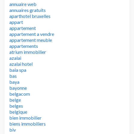
annuaire web
annuaires gratuits
aparthotel bruxelles
appart
appartement
appartement a vendre
appartement meuble
appartements
atrium immobilier
azalai
azalai hotel
baia spa
bas
baya
bayonne
belgacom
belge
belges
belgique
bien immobilier
biens immobiliers
biv