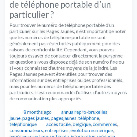
de téléphone portable d’un
particulier ?
Pour trouver le numéro de téléphone portable d’un
particulier sur les Pages Jaunes, il est important de noter
que les numéros de téléphone portable ne sont
généralement pas répertoriés publiquement pour des
raisons de confidentialité. Cependant, vous pouvez
toujours essayer de contacter directement la personne
en question si vous disposez déjà de son numéro fixe ou
si vous connaissez d’autres moyens de la joindre. Les
Pages Jaunes peuvent être utiles pour trouver des
informations sur des entreprises ou des professionnels,
mais pour les numéros de téléphone portable des
particuliers, il est recommandé d’utiliser d’autres moyens
de communication plus appropriés.
Publié
Auteur
Catégorie
8 months ago
annuairepro-bruxelles
jaune
,
pages jaunes
,
pagesjaunes
,
téléphone
,
Tags
téléphonique
accès facile
,
belgique
,
commerces
,
consommateurs
,
entreprises
,
évolution numérique
,
expérience en ligne optimale
,
information
,
médecin
,