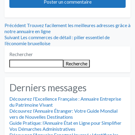
Navigation
Article
Précédent
Trouvez facilement les meilleures adresses grâce à
précédent
notre annuaire en ligne
de
Article
:
Suivant
Les commerces de détail : pilier essentiel de
suivant
l’économie bruxelloise
l’article
:
Rechercher
Recherche
Derniers messages
Découvrez l’Excellence Française : Annuaire Entreprise
du Patrimoine Vivant
Découvrez l’Annuaire Étranger: Votre Guide Mondial
vers de Nouvelles Destinations
Guide Pratique: l’Annuaire État en Ligne pour Simplifier
Vos Démarches Administratives
Découvrez l’Annuaire Espagnol Inversé : Identifiez les