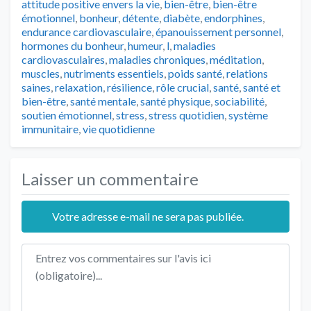
attitude positive envers la vie
,
bien-être
,
bien-être
émotionnel
,
bonheur
,
détente
,
diabète
,
endorphines
,
endurance cardiovasculaire
,
épanouissement personnel
,
hormones du bonheur
,
humeur
,
l
,
maladies
cardiovasculaires
,
maladies chroniques
,
méditation
,
muscles
,
nutriments essentiels
,
poids santé
,
relations
saines
,
relaxation
,
résilience
,
rôle crucial
,
santé
,
santé et
bien-être
,
santé mentale
,
santé physique
,
sociabilité
,
soutien émotionnel
,
stress
,
stress quotidien
,
système
immunitaire
,
vie quotidienne
Laisser un commentaire
Votre adresse e-mail ne sera pas publiée.
Texte de l'avis