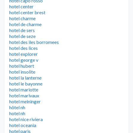
hotel capo rosso
hotel center
hotel center brest
hotel charme
hotel de charme
hotel de sers
hotel de seze
hotel des iles borromees
hotel des lices
hotel explorer
hotel george v
hotel hubert
hotel insolite
hotel la lanterne
hotel le bayonne
hotel mariotte
hotel marivaux
hotel meininger
hôtel nh
hotel nh
hotel nice riviera
hotel oceania
hotel paris