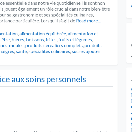
ce essentielle dans notre vie quotidienne. Ils sont non
ls jouent également un rôle crucial dans notre bien-être
ur sa gastronomie et ses spécialités culinaires,
rtance particulière. Lorsqu’il s’agit de
Read more…
s
mentation
,
alimentation équilibrée
,
alimentation et
-être
,
bières
,
boissons
,
frites
,
fruits et légumes
,
ines
,
moules
,
produits céréaliers complets
,
produits
maigres
,
santé
,
spécialités culinaires
,
sucres ajoutés
,
âce aux soins personnels