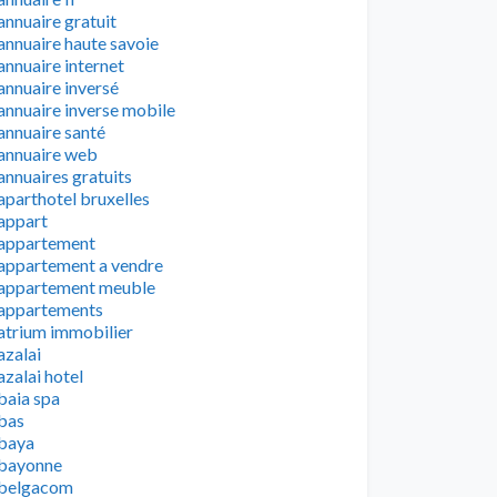
annuaire gratuit
annuaire haute savoie
annuaire internet
annuaire inversé
annuaire inverse mobile
annuaire santé
annuaire web
annuaires gratuits
aparthotel bruxelles
appart
appartement
appartement a vendre
appartement meuble
appartements
atrium immobilier
azalai
azalai hotel
baia spa
bas
baya
bayonne
belgacom