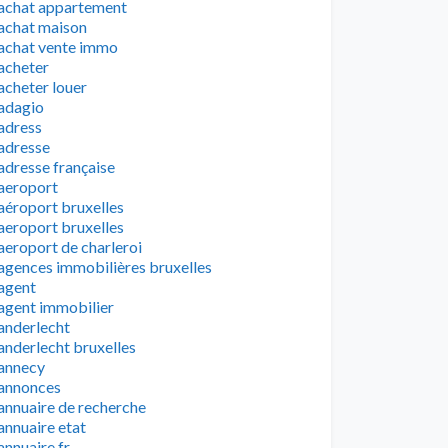
achat appartement
achat maison
achat vente immo
acheter
acheter louer
adagio
adress
adresse
adresse française
aeroport
aéroport bruxelles
aeroport bruxelles
aeroport de charleroi
agences immobilières bruxelles
agent
agent immobilier
anderlecht
anderlecht bruxelles
annecy
annonces
annuaire de recherche
annuaire etat
annuaire fr