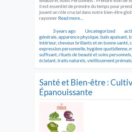
Beauté et Soins Personnels : Prendre Soin de S
il est essentiel de prendre du temps pour pren
jouent un rôle crucial dans notre bien-être glob
rayonner
Read more…
Publié
Catégories
Tag
3 years ago
Uncategorized
act
générale
,
apparence physique
,
bain apaisant
,
b
intérieur
,
cheveux brillants et en bonne santé
,
c
expression personnelle
,
hygiène quotidienne
,
m
suffisant
,
rituels de beauté et soins personnels
éclatant
,
traits naturels
,
vieillissement prémat
Santé et Bien-être : Culti
Épanouissante