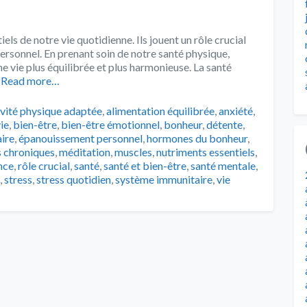
els de notre vie quotidienne. Ils jouent un rôle crucial
rsonnel. En prenant soin de notre santé physique,
e vie plus équilibrée et plus harmonieuse. La santé
Read more…
s
ivité physique adaptée
,
alimentation équilibrée
,
anxiété
,
vie
,
bien-être
,
bien-être émotionnel
,
bonheur
,
détente
,
ire
,
épanouissement personnel
,
hormones du bonheur
,
 chroniques
,
méditation
,
muscles
,
nutriments essentiels
,
ence
,
rôle crucial
,
santé
,
santé et bien-être
,
santé mentale
,
,
stress
,
stress quotidien
,
système immunitaire
,
vie