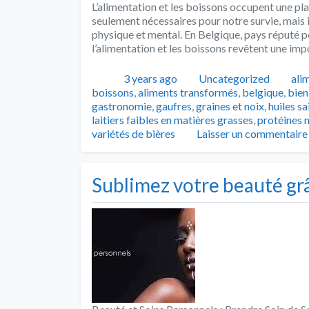
L’alimentation et les boissons occupent une pla
seulement nécessaires pour notre survie, mais i
physique et mental. En Belgique, pays réputé po
l’alimentation et les boissons revêtent une impo
Publié
Catégories
Tag
3 years ago
Uncategorized
ali
boissons
,
aliments transformés
,
belgique
,
bien
gastronomie
,
gaufres
,
graines et noix
,
huiles sa
laitiers faibles en matières grasses
,
protéines 
variétés de bières
Laisser un commentaire
Sublimez votre beauté gr