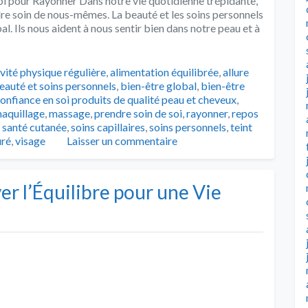
oi pour Rayonner Dans notre vie quotidienne trépidante,
dre soin de nous-mêmes. La beauté et les soins personnels
al. Ils nous aident à nous sentir bien dans notre peau et à
s
ivité physique régulière
,
alimentation équilibrée
,
allure
eauté et soins personnels
,
bien-être global
,
bien-être
onfiance en soi produits de qualité peau et cheveux
,
aquillage
,
massage
,
prendre soin de soi
,
rayonner
,
repos
,
santé cutanée
,
soins capillaires
,
soins personnels
,
teint
uré
,
visage
Laisser un commentaire
ver l’Équilibre pour une Vie