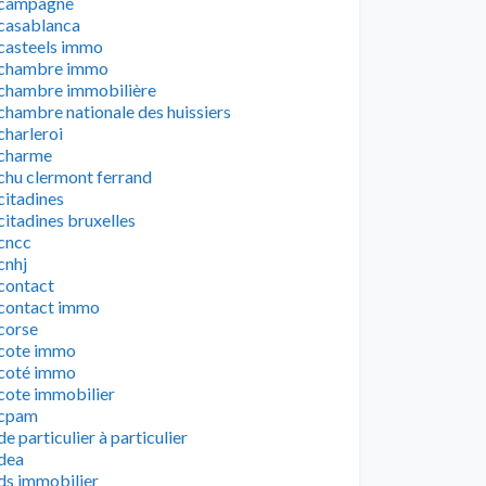
campagne
casablanca
casteels immo
chambre immo
chambre immobilière
chambre nationale des huissiers
charleroi
charme
chu clermont ferrand
citadines
citadines bruxelles
cncc
cnhj
contact
contact immo
corse
cote immo
coté immo
cote immobilier
cpam
de particulier à particulier
dea
ds immobilier