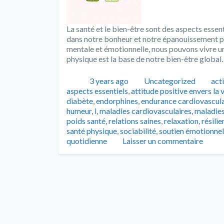
La santé et le bien-être sont des aspects essenti
dans notre bonheur et notre épanouissement pe
mentale et émotionnelle, nous pouvons vivre un
physique est la base de notre bien-être global.
Publié
Catégories
Tag
3 years ago
Uncategorized
act
aspects essentiels
,
attitude positive envers la 
diabète
,
endorphines
,
endurance cardiovascula
humeur
,
l
,
maladies cardiovasculaires
,
maladies
poids santé
,
relations saines
,
relaxation
,
résili
santé physique
,
sociabilité
,
soutien émotionnel
quotidienne
Laisser un commentaire