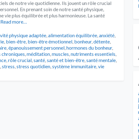
els de notre vie quotidienne. Ils jouent un rôle crucial
rsonnel. En prenant soin de notre santé physique,
e vie plus équilibrée et plus harmonieuse. La santé
Read more…
s
ivité physique adaptée
,
alimentation équilibrée
,
anxiété
,
vie
,
bien-être
,
bien-être émotionnel
,
bonheur
,
détente
,
ire
,
épanouissement personnel
,
hormones du bonheur
,
 chroniques
,
méditation
,
muscles
,
nutriments essentiels
,
ence
,
rôle crucial
,
santé
,
santé et bien-être
,
santé mentale
,
,
stress
,
stress quotidien
,
système immunitaire
,
vie