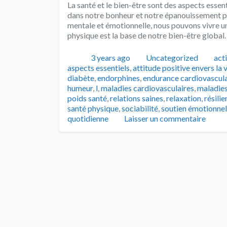
La santé et le bien-être sont des aspects essenti
dans notre bonheur et notre épanouissement pe
mentale et émotionnelle, nous pouvons vivre un
physique est la base de notre bien-être global.
Publié
Catégories
Tag
3 years ago
Uncategorized
act
aspects essentiels
,
attitude positive envers la 
diabète
,
endorphines
,
endurance cardiovascula
humeur
,
l
,
maladies cardiovasculaires
,
maladies
poids santé
,
relations saines
,
relaxation
,
résili
santé physique
,
sociabilité
,
soutien émotionnel
quotidienne
Laisser un commentaire