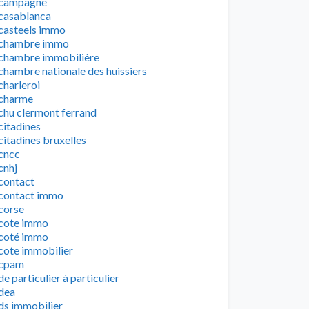
campagne
casablanca
casteels immo
chambre immo
chambre immobilière
chambre nationale des huissiers
charleroi
charme
chu clermont ferrand
citadines
citadines bruxelles
cncc
cnhj
contact
contact immo
corse
cote immo
coté immo
cote immobilier
cpam
de particulier à particulier
dea
ds immobilier