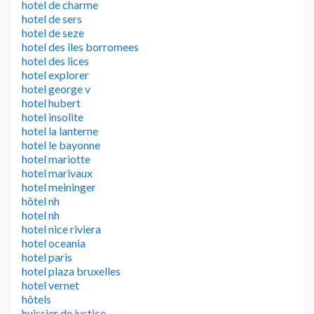
hotel de charme
hotel de sers
hotel de seze
hotel des iles borromees
hotel des lices
hotel explorer
hotel george v
hotel hubert
hotel insolite
hotel la lanterne
hotel le bayonne
hotel mariotte
hotel marivaux
hotel meininger
hôtel nh
hotel nh
hotel nice riviera
hotel oceania
hotel paris
hotel plaza bruxelles
hotel vernet
hôtels
huissier de justice