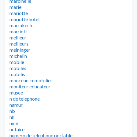
marcinelle
marie
mariotte
mariotte hotel
marrakech
marriott
meilleur
meilleurs
meininger
michelin
mobile
mobiles
mobilis
monceau immobilier
moniteur educateur
musee
n de telephone
namur
nb
nh
nice
notaire
numero de telephone portable