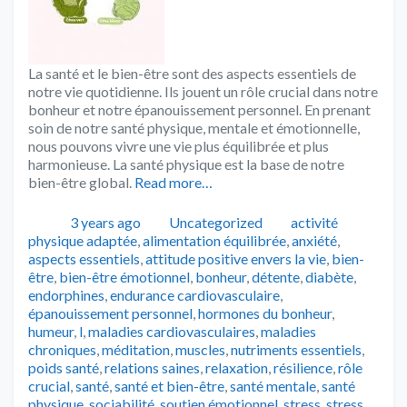
La santé et le bien-être sont des aspects essentiels de
notre vie quotidienne. Ils jouent un rôle crucial dans notre
bonheur et notre épanouissement personnel. En prenant
soin de notre santé physique, mentale et émotionnelle,
nous pouvons vivre une vie plus équilibrée et plus
harmonieuse. La santé physique est la base de notre
bien-être global.
Read more…
Publié
Catégories
Tags
3 years ago
Uncategorized
activité
physique adaptée
,
alimentation équilibrée
,
anxiété
,
aspects essentiels
,
attitude positive envers la vie
,
bien-
être
,
bien-être émotionnel
,
bonheur
,
détente
,
diabète
,
endorphines
,
endurance cardiovasculaire
,
épanouissement personnel
,
hormones du bonheur
,
humeur
,
l
,
maladies cardiovasculaires
,
maladies
chroniques
,
méditation
,
muscles
,
nutriments essentiels
,
poids santé
,
relations saines
,
relaxation
,
résilience
,
rôle
crucial
,
santé
,
santé et bien-être
,
santé mentale
,
santé
physique
,
sociabilité
,
soutien émotionnel
,
stress
,
stress