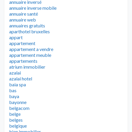
annuaire inversé
annuaire inverse mobile
annuaire santé
annuaire web
annuaires gratuits
aparthotel bruxelles
appart
appartement
appartement a vendre
appartement meuble
appartements
atrium immobilier
azalai
azalai hotel
baia spa
bas
baya
bayonne
belgacom
belge
belges
belgique
bien immobilier