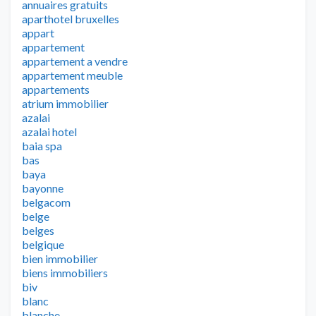
annuaires gratuits
aparthotel bruxelles
appart
appartement
appartement a vendre
appartement meuble
appartements
atrium immobilier
azalai
azalai hotel
baia spa
bas
baya
bayonne
belgacom
belge
belges
belgique
bien immobilier
biens immobiliers
biv
blanc
blanche