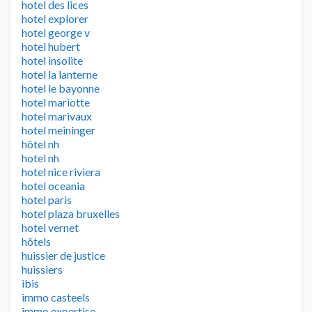
hotel des lices
hotel explorer
hotel george v
hotel hubert
hotel insolite
hotel la lanterne
hotel le bayonne
hotel mariotte
hotel marivaux
hotel meininger
hôtel nh
hotel nh
hotel nice riviera
hotel oceania
hotel paris
hotel plaza bruxelles
hotel vernet
hôtels
huissier de justice
huissiers
ibis
immo casteels
immo expertise