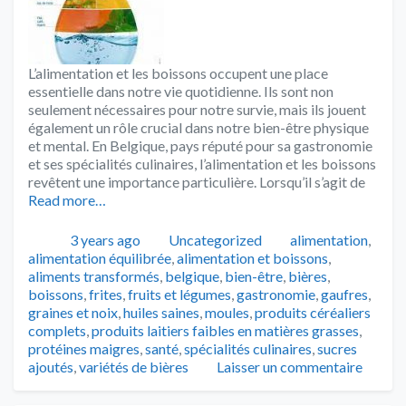
L’alimentation et les boissons occupent une place
essentielle dans notre vie quotidienne. Ils sont non
seulement nécessaires pour notre survie, mais ils jouent
également un rôle crucial dans notre bien-être physique
et mental. En Belgique, pays réputé pour sa gastronomie
et ses spécialités culinaires, l’alimentation et les boissons
revêtent une importance particulière. Lorsqu’il s’agit de
Read more…
Publié
Catégories
Tags
3 years ago
Uncategorized
alimentation
,
alimentation équilibrée
,
alimentation et boissons
,
aliments transformés
,
belgique
,
bien-être
,
bières
,
boissons
,
frites
,
fruits et légumes
,
gastronomie
,
gaufres
,
graines et noix
,
huiles saines
,
moules
,
produits céréaliers
complets
,
produits laitiers faibles en matières grasses
,
protéines maigres
,
santé
,
spécialités culinaires
,
sucres
ajoutés
,
variétés de bières
Laisser un commentaire