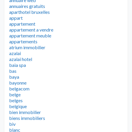
annuaire web
annuaires gratuits
aparthotel bruxelles
appart
appartement
appartement a vendre
appartement meuble
appartements
atrium immobilier
azalai
azalai hotel
baia spa
bas
baya
bayonne
belgacom
belge
belges
belgique
bien immobilier
biens immobiliers
biv
blanc