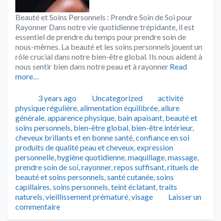
Beauté et Soins Personnels : Prendre Soin de Soi pour
Rayonner Dans notre vie quotidienne trépidante, il est
essentiel de prendre du temps pour prendre soin de
nous-mêmes. La beauté et les soins personnels jouent un
rôle crucial dans notre bien-être global. Ils nous aident à
nous sentir bien dans notre peau et à rayonner
Read
more…
Publié
Catégories
Tags
3 years ago
Uncategorized
activité
physique régulière
,
alimentation équilibrée
,
allure
générale
,
apparence physique
,
bain apaisant
,
beauté et
soins personnels
,
bien-être global
,
bien-être intérieur
,
cheveux brillants et en bonne santé
,
confiance en soi
produits de qualité peau et cheveux
,
expression
personnelle
,
hygiène quotidienne
,
maquillage
,
massage
,
prendre soin de soi
,
rayonner
,
repos suffisant
,
rituels de
beauté et soins personnels
,
santé cutanée
,
soins
capillaires
,
soins personnels
,
teint éclatant
,
traits
naturels
,
vieillissement prématuré
,
visage
Laisser un
commentaire