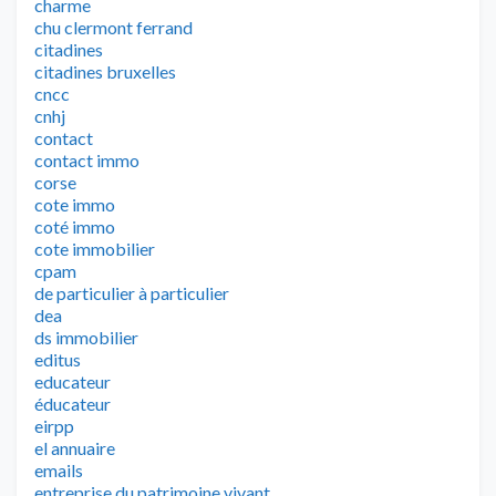
charme
chu clermont ferrand
citadines
citadines bruxelles
cncc
cnhj
contact
contact immo
corse
cote immo
coté immo
cote immobilier
cpam
de particulier à particulier
dea
ds immobilier
editus
educateur
éducateur
eirpp
el annuaire
emails
entreprise du patrimoine vivant