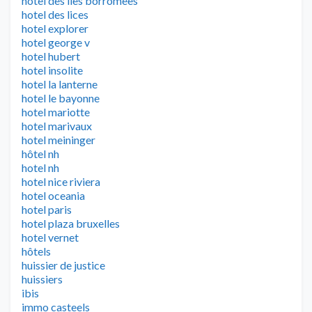
hotel des iles borromees
hotel des lices
hotel explorer
hotel george v
hotel hubert
hotel insolite
hotel la lanterne
hotel le bayonne
hotel mariotte
hotel marivaux
hotel meininger
hôtel nh
hotel nh
hotel nice riviera
hotel oceania
hotel paris
hotel plaza bruxelles
hotel vernet
hôtels
huissier de justice
huissiers
ibis
immo casteels