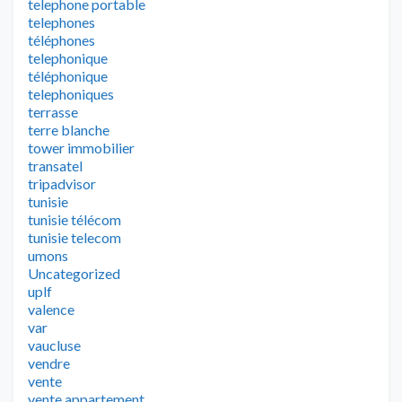
telephone portable
telephones
téléphones
telephonique
téléphonique
telephoniques
terrasse
terre blanche
tower immobilier
transatel
tripadvisor
tunisie
tunisie télécom
tunisie telecom
umons
Uncategorized
uplf
valence
var
vaucluse
vendre
vente
vente appartement