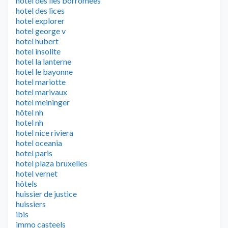
hotel des iles borromees
hotel des lices
hotel explorer
hotel george v
hotel hubert
hotel insolite
hotel la lanterne
hotel le bayonne
hotel mariotte
hotel marivaux
hotel meininger
hôtel nh
hotel nh
hotel nice riviera
hotel oceania
hotel paris
hotel plaza bruxelles
hotel vernet
hôtels
huissier de justice
huissiers
ibis
immo casteels