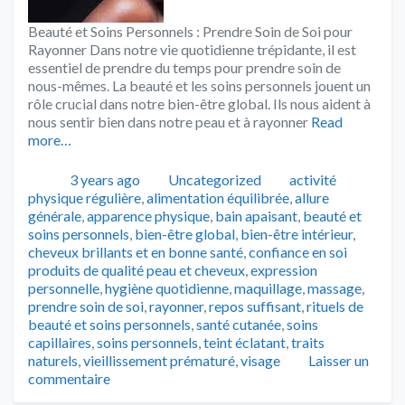
Beauté et Soins Personnels : Prendre Soin de Soi pour
Rayonner Dans notre vie quotidienne trépidante, il est
essentiel de prendre du temps pour prendre soin de
nous-mêmes. La beauté et les soins personnels jouent un
rôle crucial dans notre bien-être global. Ils nous aident à
nous sentir bien dans notre peau et à rayonner
Read
more…
Publié
Catégories
Tags
3 years ago
Uncategorized
activité
physique régulière
,
alimentation équilibrée
,
allure
générale
,
apparence physique
,
bain apaisant
,
beauté et
soins personnels
,
bien-être global
,
bien-être intérieur
,
cheveux brillants et en bonne santé
,
confiance en soi
produits de qualité peau et cheveux
,
expression
personnelle
,
hygiène quotidienne
,
maquillage
,
massage
,
prendre soin de soi
,
rayonner
,
repos suffisant
,
rituels de
beauté et soins personnels
,
santé cutanée
,
soins
capillaires
,
soins personnels
,
teint éclatant
,
traits
naturels
,
vieillissement prématuré
,
visage
Laisser un
commentaire