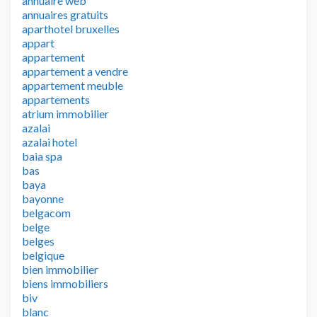
annuaire web
annuaires gratuits
aparthotel bruxelles
appart
appartement
appartement a vendre
appartement meuble
appartements
atrium immobilier
azalai
azalai hotel
baia spa
bas
baya
bayonne
belgacom
belge
belges
belgique
bien immobilier
biens immobiliers
biv
blanc