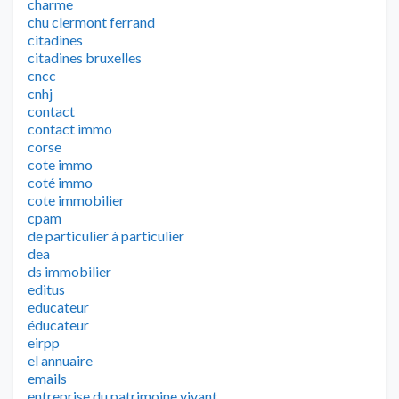
charme
chu clermont ferrand
citadines
citadines bruxelles
cncc
cnhj
contact
contact immo
corse
cote immo
coté immo
cote immobilier
cpam
de particulier à particulier
dea
ds immobilier
editus
educateur
éducateur
eirpp
el annuaire
emails
entreprise du patrimoine vivant