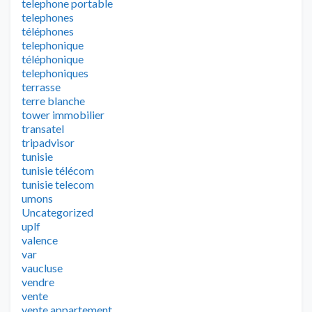
telephone portable
telephones
téléphones
telephonique
téléphonique
telephoniques
terrasse
terre blanche
tower immobilier
transatel
tripadvisor
tunisie
tunisie télécom
tunisie telecom
umons
Uncategorized
uplf
valence
var
vaucluse
vendre
vente
vente appartement