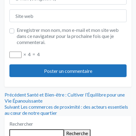
Site web
Enregistrer mon nom, mon e-mail et mon site web
dans ce navigateur pour la prochaine fois que je
commenterai.
×
4
=
4
Navigation
Article
Précédent
Santé et Bien-être : Cultiver l’Équilibre pour une
précédent
Vie Épanouissante
de
Article
:
Suivant
Les commerces de proximité : des acteurs essentiels
suivant
au cœur de notre quartier
l’article
:
Rechercher
Recherche