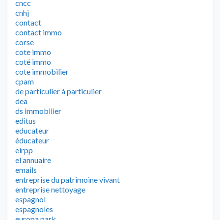
cncc
cnhj
contact
contact immo
corse
cote immo
coté immo
cote immobilier
cpam
de particulier à particulier
dea
ds immobilier
editus
educateur
éducateur
eirpp
el annuaire
emails
entreprise du patrimoine vivant
entreprise nettoyage
espagnol
espagnoles
europa park