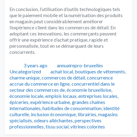
En conclusion, l’utilisation d’outils technologiques tels
que le paiement mobile et la numérisation des produits
en magasin peut considérablement améliorer
l’expérience client dans les commerces de détail. En
adoptant ces innovations, les commerçants peuvent
offrir une expérience d’achat pratique, rapide et
personnalisée, tout en se démarquant de leurs
concurrents.
Publié
Auteur
Catégories
3 years ago
annuairepro-bruxelles
Tags
Uncategorized
achat local
,
boutiques de vêtements
,
charme unique
,
commerces de détail
,
concurrence
accrue du commerce en ligne
,
concurrentiel dans le
secteur des commerces de
,
économie bruxelloise
,
économie locale
,
emplois locaux
,
entreprises locales
,
épiceries
,
expérience urbaine
,
grandes chaînes
internationales
,
habitudes de consommation
,
identité
culturelle
,
inclusion économique
,
librairies
,
magasins
spécialisés
,
odeurs alléchantes
,
perspectives
professionnelles
,
tissu social
,
vitrines colorées