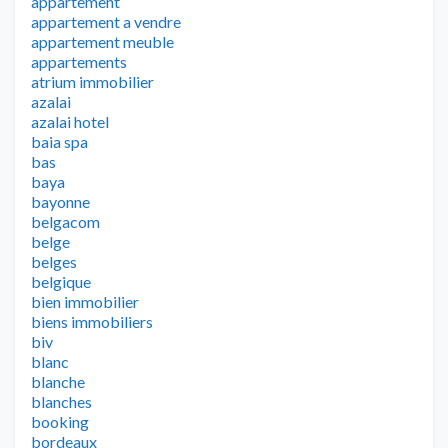
appartement
appartement a vendre
appartement meuble
appartements
atrium immobilier
azalai
azalai hotel
baia spa
bas
baya
bayonne
belgacom
belge
belges
belgique
bien immobilier
biens immobiliers
biv
blanc
blanche
blanches
booking
bordeaux