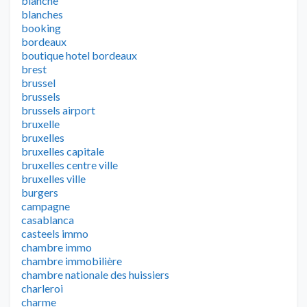
blanche
blanches
booking
bordeaux
boutique hotel bordeaux
brest
brussel
brussels
brussels airport
bruxelle
bruxelles
bruxelles capitale
bruxelles centre ville
bruxelles ville
burgers
campagne
casablanca
casteels immo
chambre immo
chambre immobilière
chambre nationale des huissiers
charleroi
charme