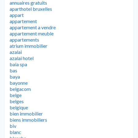
annuaires gratuits
aparthotel bruxelles
appart
appartement
appartement a vendre
appartement meuble
appartements
atrium immobilier
azalai
azalai hotel
baia spa
bas
baya
bayonne
belgacom
belge
belges
belgique
bien immobilier
biens immobiliers
biv
blanc