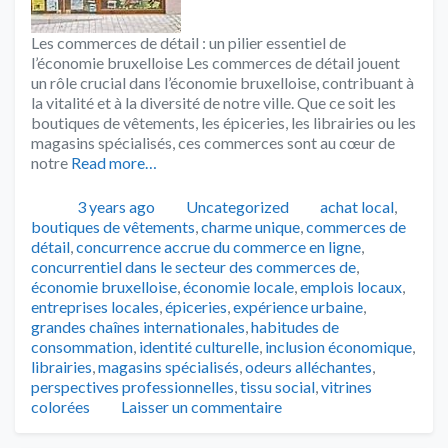
Les commerces de détail : un pilier essentiel de
l’économie bruxelloise Les commerces de détail jouent
un rôle crucial dans l’économie bruxelloise, contribuant à
la vitalité et à la diversité de notre ville. Que ce soit les
boutiques de vêtements, les épiceries, les librairies ou les
magasins spécialisés, ces commerces sont au cœur de
notre
Read more…
Publié
Catégories
Tags
3 years ago
Uncategorized
achat local
,
boutiques de vêtements
,
charme unique
,
commerces de
détail
,
concurrence accrue du commerce en ligne
,
concurrentiel dans le secteur des commerces de
,
économie bruxelloise
,
économie locale
,
emplois locaux
,
entreprises locales
,
épiceries
,
expérience urbaine
,
grandes chaînes internationales
,
habitudes de
consommation
,
identité culturelle
,
inclusion économique
,
librairies
,
magasins spécialisés
,
odeurs alléchantes
,
perspectives professionnelles
,
tissu social
,
vitrines
colorées
Laisser un commentaire