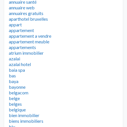
annuaire santé
annuaire web
annuaires gratuits
aparthotel bruxelles
appart
appartement
appartement a vendre
appartement meuble
appartements
atrium immobilier
azalai
azalai hotel
baia spa
bas
baya
bayonne
belgacom
belge
belges
belgique
bien immobilier
biens immobiliers
biv