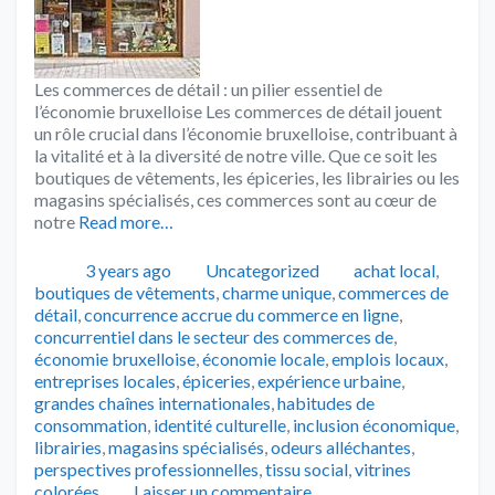
Les commerces de détail : un pilier essentiel de
l’économie bruxelloise Les commerces de détail jouent
un rôle crucial dans l’économie bruxelloise, contribuant à
la vitalité et à la diversité de notre ville. Que ce soit les
boutiques de vêtements, les épiceries, les librairies ou les
magasins spécialisés, ces commerces sont au cœur de
notre
Read more…
Publié
Catégories
Tags
3 years ago
Uncategorized
achat local
,
boutiques de vêtements
,
charme unique
,
commerces de
détail
,
concurrence accrue du commerce en ligne
,
concurrentiel dans le secteur des commerces de
,
économie bruxelloise
,
économie locale
,
emplois locaux
,
entreprises locales
,
épiceries
,
expérience urbaine
,
grandes chaînes internationales
,
habitudes de
consommation
,
identité culturelle
,
inclusion économique
,
librairies
,
magasins spécialisés
,
odeurs alléchantes
,
perspectives professionnelles
,
tissu social
,
vitrines
colorées
Laisser un commentaire