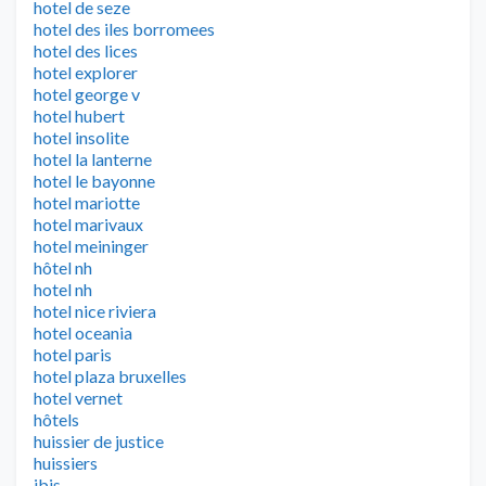
hotel de seze
hotel des iles borromees
hotel des lices
hotel explorer
hotel george v
hotel hubert
hotel insolite
hotel la lanterne
hotel le bayonne
hotel mariotte
hotel marivaux
hotel meininger
hôtel nh
hotel nh
hotel nice riviera
hotel oceania
hotel paris
hotel plaza bruxelles
hotel vernet
hôtels
huissier de justice
huissiers
ibis