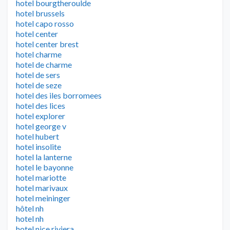
hotel bourgtheroulde
hotel brussels
hotel capo rosso
hotel center
hotel center brest
hotel charme
hotel de charme
hotel de sers
hotel de seze
hotel des iles borromees
hotel des lices
hotel explorer
hotel george v
hotel hubert
hotel insolite
hotel la lanterne
hotel le bayonne
hotel mariotte
hotel marivaux
hotel meininger
hôtel nh
hotel nh
hotel nice riviera