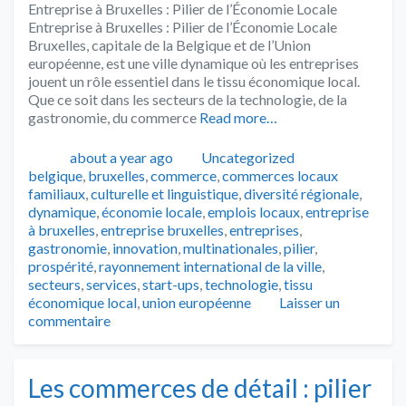
Entreprise à Bruxelles : Pilier de l’Économie Locale
Entreprise à Bruxelles : Pilier de l’Économie Locale
Bruxelles, capitale de la Belgique et de l’Union
européenne, est une ville dynamique où les entreprises
jouent un rôle essentiel dans le tissu économique local.
Que ce soit dans les secteurs de la technologie, de la
gastronomie, du commerce
Read more…
Publié
Catégories
Tags
about a year ago
Uncategorized
belgique
,
bruxelles
,
commerce
,
commerces locaux
familiaux
,
culturelle et linguistique
,
diversité régionale
,
dynamique
,
économie locale
,
emplois locaux
,
entreprise
à bruxelles
,
entreprise bruxelles
,
entreprises
,
gastronomie
,
innovation
,
multinationales
,
pilier
,
prospérité
,
rayonnement international de la ville
,
secteurs
,
services
,
start-ups
,
technologie
,
tissu
économique local
,
union européenne
Laisser un
commentaire
Les commerces de détail : pilier