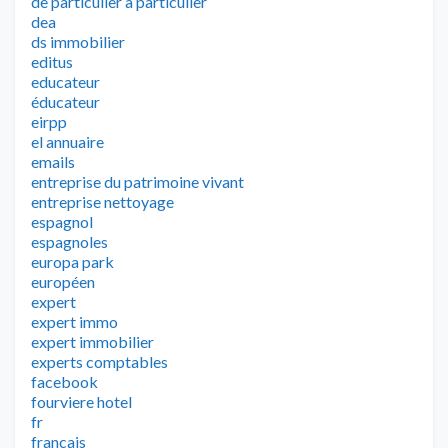
de particulier à particulier
dea
ds immobilier
editus
educateur
éducateur
eirpp
el annuaire
emails
entreprise du patrimoine vivant
entreprise nettoyage
espagnol
espagnoles
europa park
européen
expert
expert immo
expert immobilier
experts comptables
facebook
fourviere hotel
fr
francais