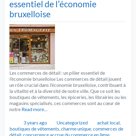
essentiel de l’économie
bruxelloise
Les commerces de détail : un pilier essentiel de
l’économie bruxelloise Les commerces de détail jouent
un rôle crucial dans l’économie bruxelloise, contribuant à
la vitalité et à la diversité de notre ville. Que ce soit les
boutiques de vêtements, les épiceries, les librairies ou les
magasins spécialisés, ces commerces sont au cœur de
notre
Read more…
Publié
Catégories
Tags
3 years ago
Uncategorized
achat local
,
boutiques de vêtements
,
charme unique
,
commerces de
détail
,
concurrence accrue du commerce en ligne
,