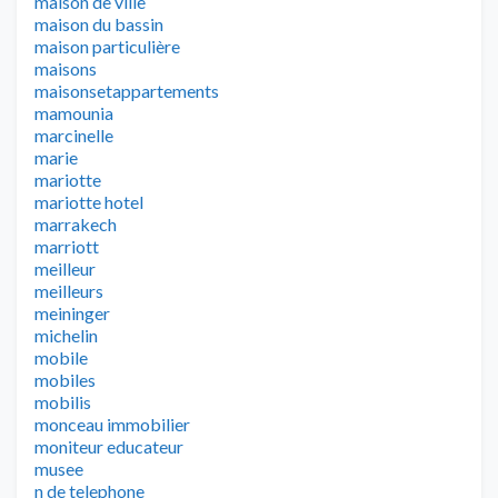
maison de ville
maison du bassin
maison particulière
maisons
maisonsetappartements
mamounia
marcinelle
marie
mariotte
mariotte hotel
marrakech
marriott
meilleur
meilleurs
meininger
michelin
mobile
mobiles
mobilis
monceau immobilier
moniteur educateur
musee
n de telephone