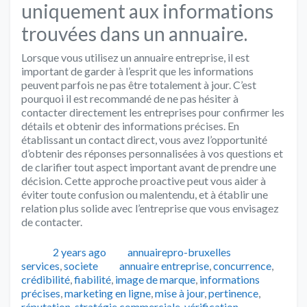
uniquement aux informations
trouvées dans un annuaire.
Lorsque vous utilisez un annuaire entreprise, il est
important de garder à l’esprit que les informations
peuvent parfois ne pas être totalement à jour. C’est
pourquoi il est recommandé de ne pas hésiter à
contacter directement les entreprises pour confirmer les
détails et obtenir des informations précises. En
établissant un contact direct, vous avez l’opportunité
d’obtenir des réponses personnalisées à vos questions et
de clarifier tout aspect important avant de prendre une
décision. Cette approche proactive peut vous aider à
éviter toute confusion ou malentendu, et à établir une
relation plus solide avec l’entreprise que vous envisagez
de contacter.
Publié
Auteur
Catégories
2 years ago
annuairepro-bruxelles
Tags
services
,
societe
annuaire entreprise
,
concurrence
,
crédibilité
,
fiabilité
,
image de marque
,
informations
précises
,
marketing en ligne
,
mise à jour
,
pertinence
,
réputation
,
stratégie commerciale
,
vérification