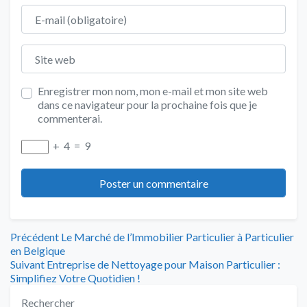
E-mail
Site web
Enregistrer mon nom, mon e-mail et mon site web
dans ce navigateur pour la prochaine fois que je
commenterai.
+
4
=
9
Navigation
Article
Précédent
Le Marché de l’Immobilier Particulier à Particulier
précédent
en Belgique
de
Article
:
Suivant
Entreprise de Nettoyage pour Maison Particulier :
suivant
Simplifiez Votre Quotidien !
l’article
:
Rechercher