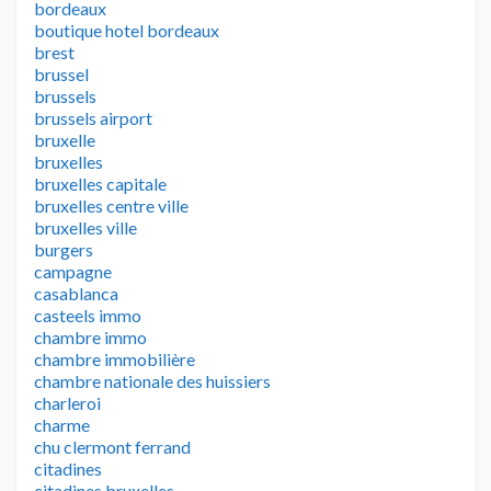
bordeaux
boutique hotel bordeaux
brest
brussel
brussels
brussels airport
bruxelle
bruxelles
bruxelles capitale
bruxelles centre ville
bruxelles ville
burgers
campagne
casablanca
casteels immo
chambre immo
chambre immobilière
chambre nationale des huissiers
charleroi
charme
chu clermont ferrand
citadines
citadines bruxelles