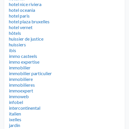
hotel nice riviera
hotel oceania
hotel paris
hotel plaza bruxelles
hotel vernet
hôtels
huissier de justice
huissiers
ibis
immo casteels
immo expertise
immobilier
immobilier particulier
immobiliere
immobilieres
immoexpert
immoweb
infobel
intercontinental
italien
ixelles
jardin