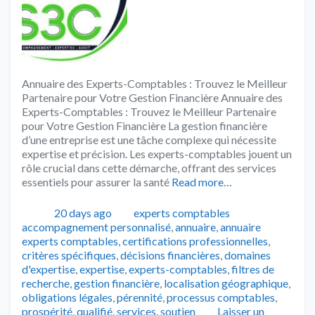
Annuaire des Experts-Comptables : Trouvez le Meilleur
Partenaire pour Votre Gestion Financière Annuaire des
Experts-Comptables : Trouvez le Meilleur Partenaire
pour Votre Gestion Financière La gestion financière
d’une entreprise est une tâche complexe qui nécessite
expertise et précision. Les experts-comptables jouent un
rôle crucial dans cette démarche, offrant des services
essentiels pour assurer la santé
Read more…
Publié
Catégories
Tags
20 days ago
experts comptables
accompagnement personnalisé
,
annuaire
,
annuaire
experts comptables
,
certifications professionnelles
,
critères spécifiques
,
décisions financières
,
domaines
d'expertise
,
expertise
,
experts-comptables
,
filtres de
recherche
,
gestion financière
,
localisation géographique
,
obligations légales
,
pérennité
,
processus comptables
,
prospérité
,
qualifié
,
services
,
soutien
Laisser un