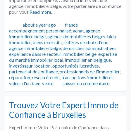
importante et complexe. C’est là qu’intervient une
agence immobilière belge, votre partenaire de confiance
pour vous
Read more…
Publié
Catégories
Tags
about a year ago
france
accompagnement personnalisé
,
achat
,
agence
immobilière belge
,
agences immobilières belges
,
bien
immobilier
,
biens exclusifs
,
critères de choix d'une
agence immobilière belge
,
démarches administratives
,
expérience dans le secteur immobilier belge
,
expertise
du marché immobilier local
,
immobilier en belgique
,
investisseur
,
location
,
opportunités lucratives
,
partenariat de confiance
,
professionnels de l'immobilier
,
réputation
,
réseau étendu
,
transactions immobilières
,
valeur d'un bien
,
vente
Laisser un commentaire
Trouvez Votre Expert Immo de
Confiance à Bruxelles
Expert Immo : Votre Partenaire de Confiance dans