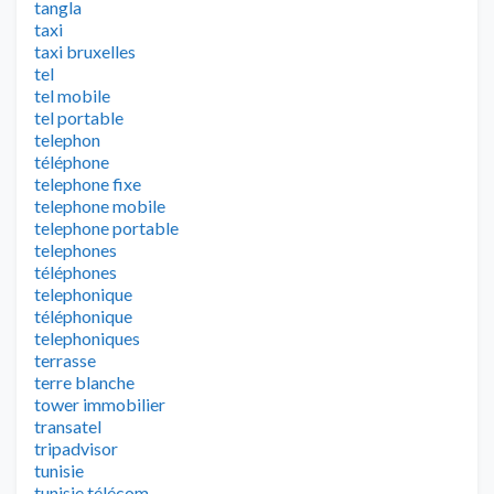
tangla
taxi
taxi bruxelles
tel
tel mobile
tel portable
telephon
téléphone
telephone fixe
telephone mobile
telephone portable
telephones
téléphones
telephonique
téléphonique
telephoniques
terrasse
terre blanche
tower immobilier
transatel
tripadvisor
tunisie
tunisie télécom