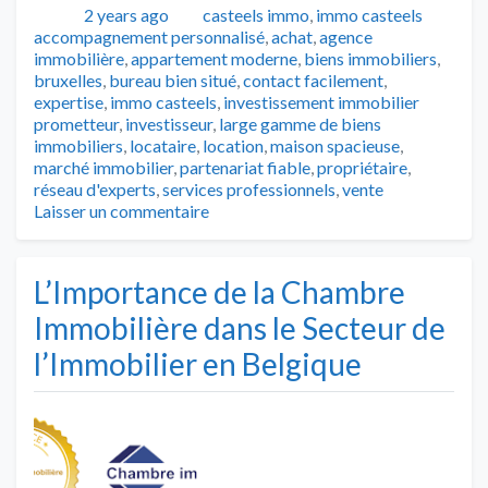
Publié
Catégories
2 years ago
casteels immo
,
immo casteels
Tags
accompagnement personnalisé
,
achat
,
agence
immobilière
,
appartement moderne
,
biens immobiliers
,
bruxelles
,
bureau bien situé
,
contact facilement
,
expertise
,
immo casteels
,
investissement immobilier
prometteur
,
investisseur
,
large gamme de biens
immobiliers
,
locataire
,
location
,
maison spacieuse
,
marché immobilier
,
partenariat fiable
,
propriétaire
,
réseau d'experts
,
services professionnels
,
vente
Laisser un commentaire
L’Importance de la Chambre
Immobilière dans le Secteur de
l’Immobilier en Belgique