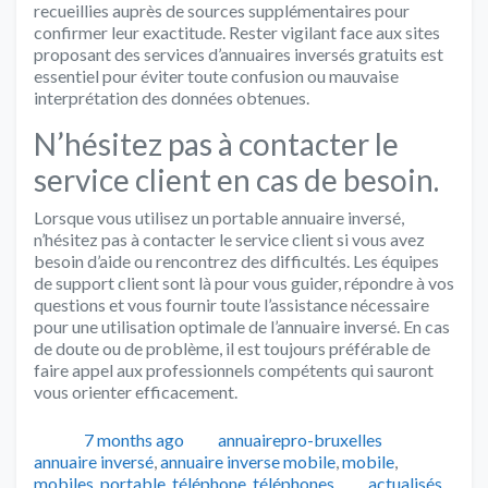
recueillies auprès de sources supplémentaires pour
confirmer leur exactitude. Rester vigilant face aux sites
proposant des services d’annuaires inversés gratuits est
essentiel pour éviter toute confusion ou mauvaise
interprétation des données obtenues.
N’hésitez pas à contacter le
service client en cas de besoin.
Lorsque vous utilisez un portable annuaire inversé,
n’hésitez pas à contacter le service client si vous avez
besoin d’aide ou rencontrez des difficultés. Les équipes
de support client sont là pour vous guider, répondre à vos
questions et vous fournir toute l’assistance nécessaire
pour une utilisation optimale de l’annuaire inversé. En cas
de doute ou de problème, il est toujours préférable de
faire appel aux professionnels compétents qui sauront
vous orienter efficacement.
Publié
Auteur
Catégorie
7 months ago
annuairepro-bruxelles
annuaire inversé
,
annuaire inverse mobile
,
mobile
,
Tags
mobiles
,
portable
,
téléphone
,
téléphones
actualisés
,