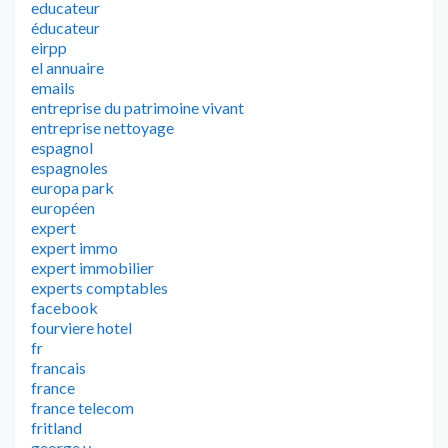
educateur
éducateur
eirpp
el annuaire
emails
entreprise du patrimoine vivant
entreprise nettoyage
espagnol
espagnoles
europa park
européen
expert
expert immo
expert immobilier
experts comptables
facebook
fourviere hotel
fr
francais
france
france telecom
fritland
george v