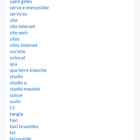
saint gilles
service immobilier
services
site
site internet
site web
sites
sites internet
societe
solocal
spa
spa terre blanche
studio
studio a
studio meuble
suisse
sushi
t3
tangla
taxi
taxi bruxelles
tel
tel mobile