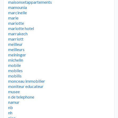
maisonsetappartements
mamounia
marcinelle
marie
mariotte
mariotte hotel
marrakech
marriott
meilleur
meilleurs
meininger
michelin
mobile
mobiles
mobilis
monceau immobilier
moniteur educateur
musee
n de telephone
namur
nb
nh
nice