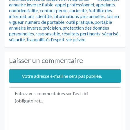
annuaire inversé fiable
,
appel professionnel
,
appelants
,
confidentialité
,
contact perdu
,
curiosité
,
fiabilité des
informations
,
identité
,
informations personnelles
,
lois en
vigueur
,
numéro de portable
,
outil pratique
,
portable
annuaire inversé
,
précision
,
protection des données
personnelles
,
responsable
,
résultats pertinents
,
sécurisé
,
sécurité
,
tranquillité d'esprit
,
vie privée
Laisser un commentaire
Votre adresse e-mail ne sera pas publiée.
Texte de l'avis