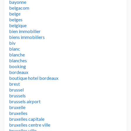
bayonne
belgacom
belge
belges
belgique
bien immobilier
biens immobiliers
biv
blanc
blanche
blanches
booking
bordeaux
boutique hotel bordeaux
brest
brussel
brussels
brussels airport
bruxelle
bruxelles
bruxelles capitale
bruxelles centre ville
bruxelles ville