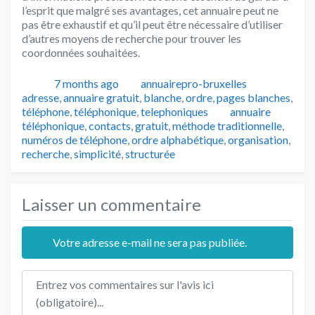
l’esprit que malgré ses avantages, cet annuaire peut ne
pas être exhaustif et qu’il peut être nécessaire d’utiliser
d’autres moyens de recherche pour trouver les
coordonnées souhaitées.
Publié
Auteur
Catégorie
7 months ago
annuairepro-bruxelles
adresse
,
annuaire gratuit
,
blanche
,
ordre
,
pages blanches
,
Tags
téléphone
,
téléphonique
,
telephoniques
annuaire
téléphonique
,
contacts
,
gratuit
,
méthode traditionnelle
,
numéros de téléphone
,
ordre alphabétique
,
organisation
,
recherche
,
simplicité
,
structurée
Laisser un commentaire
Votre adresse e-mail ne sera pas publiée.
Texte de l'avis