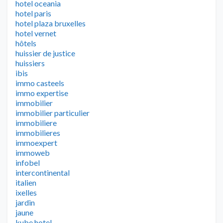
hotel oceania
hotel paris
hotel plaza bruxelles
hotel vernet
hôtels
huissier de justice
huissiers
ibis
immo casteels
immo expertise
immobilier
immobilier particulier
immobiliere
immobilieres
immoexpert
immoweb
infobel
intercontinental
italien
ixelles
jardin
jaune
kube hotel