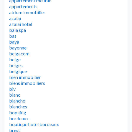
appartement meuble
appartements
atrium immobilier
azalai
azalai hotel
baia spa
bas
baya
bayonne
belgacom
belge
belges
belgique
bien immobilier
biens immobiliers
biv
blanc
blanche
blanches
booking
bordeaux
boutique hotel bordeaux
brest