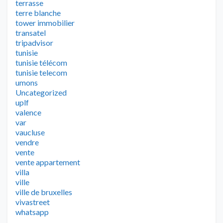
terrasse
terre blanche
tower immobilier
transatel
tripadvisor
tunisie
tunisie télécom
tunisie telecom
umons
Uncategorized
uplf
valence
var
vaucluse
vendre
vente
vente appartement
villa
ville
ville de bruxelles
vivastreet
whatsapp