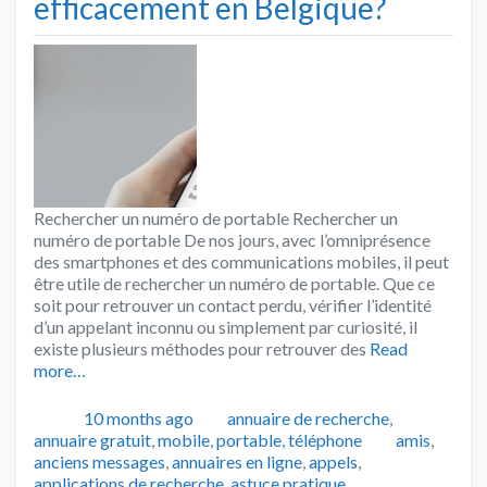
efficacement en Belgique?
Rechercher un numéro de portable Rechercher un
numéro de portable De nos jours, avec l’omniprésence
des smartphones et des communications mobiles, il peut
être utile de rechercher un numéro de portable. Que ce
soit pour retrouver un contact perdu, vérifier l’identité
d’un appelant inconnu ou simplement par curiosité, il
existe plusieurs méthodes pour retrouver des
Read
more…
Publié
Catégories
10 months ago
annuaire de recherche
,
Tags
annuaire gratuit
,
mobile
,
portable
,
téléphone
amis
,
anciens messages
,
annuaires en ligne
,
appels
,
applications de recherche
,
astuce pratique
,