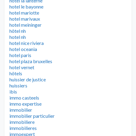
hotel la lanterne
hotel le bayonne
hotel mariotte
hotel marivaux
hotel meininger
hôtel nh
hotel nh
hotel nice riviera
hotel oceania
hotel paris
hotel plaza bruxelles
hotel vernet
hôtels
huissier de justice
huissiers
ibis
immo casteels
immo expertise
immobilier
immobilier particulier
immobiliere
immobilieres
immoexpert