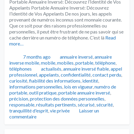
Portable Annuaire Inversé: Découvrez l’Identité de Vos
Appelants Portable Annuaire Inversé: Découvrez
l’Identité de Vos Appelants De nos jours, les appels
provenant de numéros inconnus sont monnaie courante.
Que ce soit pour des raisons professionnelles ou
personnelles, il peut être frustrant de ne pas savoir qui se
cache derrière un numéro de téléphone. C’est là
Read
more…
Publié
Catégories
7 months ago
annuaire inversé
,
annuaire
inverse mobile
,
mobile
,
mobiles
,
portable
,
téléphone
,
Tags
téléphones
actualisés
,
annuaire inversé fiable
,
appel
professionnel
,
appelants
,
confidentialité
,
contact perdu
,
curiosité
,
fiabilité des informations
,
identité
,
informations personnelles
,
lois en vigueur
,
numéro de
portable
,
outil pratique
,
portable annuaire inversé
,
précision
,
protection des données personnelles
,
responsable
,
résultats pertinents
,
sécurisé
,
sécurité
,
tranquillité d'esprit
,
vie privée
Laisser un
commentaire