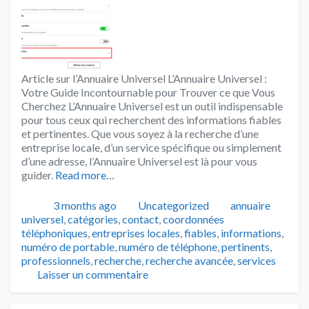
Article sur l’Annuaire Universel L’Annuaire Universel :
Votre Guide Incontournable pour Trouver ce que Vous
Cherchez L’Annuaire Universel est un outil indispensable
pour tous ceux qui recherchent des informations fiables
et pertinentes. Que vous soyez à la recherche d’une
entreprise locale, d’un service spécifique ou simplement
d’une adresse, l’Annuaire Universel est là pour vous
guider.
Read more…
Publié
Catégories
Tags
3 months ago
Uncategorized
annuaire
universel
,
catégories
,
contact
,
coordonnées
téléphoniques
,
entreprises locales
,
fiables
,
informations
,
numéro de portable
,
numéro de téléphone
,
pertinents
,
professionnels
,
recherche
,
recherche avancée
,
services
Laisser un commentaire