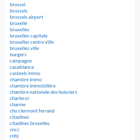
brussel
brussels
brussels airport
bruxelle
bruxelles
bruxelles capitale
bruxelles centre ville
bruxelles ville
burgers
campagne
casablanca
casteels immo
chambre immo
chambre immobilière
chambre nationale des huissiers
charleroi
charme
chu clermont ferrand
citadines
citadines bruxelles
cncc
cnhj