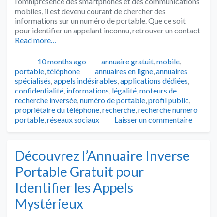
l’omniprésence des smartphones et des communications
mobiles, il est devenu courant de chercher des
informations sur un numéro de portable. Que ce soit
pour identifier un appelant inconnu, retrouver un contact
Read more…
Publié
Catégories
10 months ago
annuaire gratuit
,
mobile
,
Tags
portable
,
téléphone
annuaires en ligne
,
annuaires
spécialisés
,
appels indésirables
,
applications dédiées
,
confidentialité
,
informations
,
légalité
,
moteurs de
recherche inversée
,
numéro de portable
,
profil public
,
propriétaire du téléphone
,
recherche
,
recherche numero
portable
,
réseaux sociaux
Laisser un commentaire
Découvrez l’Annuaire Inverse
Portable Gratuit pour
Identifier les Appels
Mystérieux