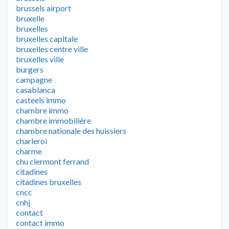
brussels airport
bruxelle
bruxelles
bruxelles capitale
bruxelles centre ville
bruxelles ville
burgers
campagne
casablanca
casteels immo
chambre immo
chambre immobilière
chambre nationale des huissiers
charleroi
charme
chu clermont ferrand
citadines
citadines bruxelles
cncc
cnhj
contact
contact immo