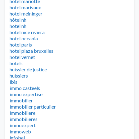
hotel mariotte
hotel marivaux
hotel meininger
hôtel nh
hotel nh
hotel nice riviera
hotel oceania
hotel paris
hotel plaza bruxelles
hotel vernet
hôtels
huissier de justice
huissiers
ibis
immo casteels
immo expertise
immobilier
immobilier particulier
immobiliere
immobilieres
immoexpert
immoweb
infobel