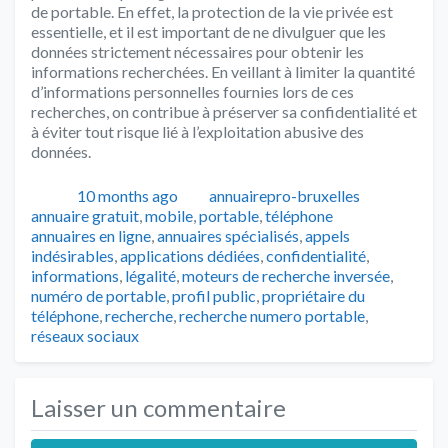
de portable. En effet, la protection de la vie privée est
essentielle, et il est important de ne divulguer que les
données strictement nécessaires pour obtenir les
informations recherchées. En veillant à limiter la quantité
d’informations personnelles fournies lors de ces
recherches, on contribue à préserver sa confidentialité et
à éviter tout risque lié à l’exploitation abusive des
données.
Publié
Auteur
Catégori
10 months ago
annuairepro-bruxelles
Tags
annuaire gratuit
,
mobile
,
portable
,
téléphone
annuaires en ligne
,
annuaires spécialisés
,
appels
indésirables
,
applications dédiées
,
confidentialité
,
informations
,
légalité
,
moteurs de recherche inversée
,
numéro de portable
,
profil public
,
propriétaire du
téléphone
,
recherche
,
recherche numero portable
,
réseaux sociaux
Laisser un commentaire