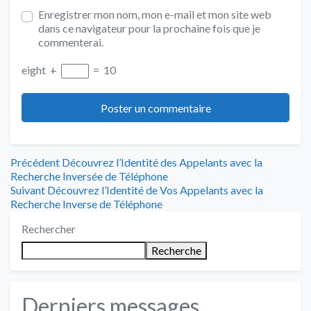
Enregistrer mon nom, mon e-mail et mon site web
dans ce navigateur pour la prochaine fois que je
commenterai.
eight
+
=
10
Navigation
Article
Précédent
Découvrez l’Identité des Appelants avec la
précédent
Recherche Inversée de Téléphone
de
Article
:
Suivant
Découvrez l’Identité de Vos Appelants avec la
suivant
Recherche Inverse de Téléphone
l’article
:
Rechercher
Recherche
Derniers messages