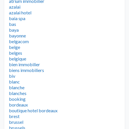
atrium immobilier
azalai
azalai hotel
baia spa
bas
baya
bayonne
belgacom
belge
belges
belgique
bien immobilier
biens immobiliers
biv
blanc
blanche
blanches
booking
bordeaux
boutique hotel bordeaux
brest
brussel
brussels