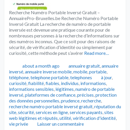
Recherche Numéro Portable Inversé Gratuit –
AnnuairePro-Bruxelles.be Recherche Numéro Portable
Inversé Gratuit La recherche de numéro de portable
inversée est devenue une pratique courante pour de
nombreuses personnes à la recherche d’informations sur
des numéros inconnus. Que ce soit pour des raisons de
sécurité, de vérification d’identité ou simplement par
curiosité, cette méthode peut s’avérer
Read more…
Publié
Catégories
about a month ago
annuaire gratuit
,
annuaire
inversé
,
annuaire inverse mobile
,
mobile
,
portable
,
Tags
téléphone
,
telephone portable
,
telephones
à jour
,
curiosité
,
fiabilité
,
fiables
,
individus
,
informations
,
informations sensibles
,
légitimes
,
numéro de portable
inversé
,
plateformes de confiance
,
précises
,
protection
des données personnelles
,
prudence
,
recherche
,
recherche numéro portable inversé gratuit
,
réputation du
site
,
sécurité
,
services en ligne
,
services payants
,
sites
web légitimes et réputés
,
utilité
,
vérification d'identité
,
vie privée
Laisser un commentaire