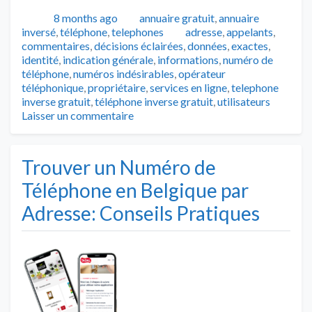
Publié
Catégories
8 months ago
annuaire gratuit
,
annuaire
Tags
inversé
,
téléphone
,
telephones
adresse
,
appelants
,
commentaires
,
décisions éclairées
,
données
,
exactes
,
identité
,
indication générale
,
informations
,
numéro de
téléphone
,
numéros indésirables
,
opérateur
téléphonique
,
propriétaire
,
services en ligne
,
telephone
inverse gratuit
,
téléphone inverse gratuit
,
utilisateurs
Laisser un commentaire
Trouver un Numéro de
Téléphone en Belgique par
Adresse: Conseils Pratiques