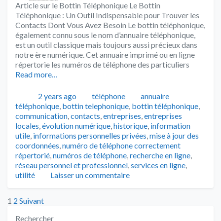
Article sur le Bottin Téléphonique Le Bottin
Téléphonique : Un Outil Indispensable pour Trouver les
Contacts Dont Vous Avez Besoin Le bottin téléphonique,
également connu sous le nom d’annuaire téléphonique,
est un outil classique mais toujours aussi précieux dans
notre ère numérique. Cet annuaire imprimé ou en ligne
répertorie les numéros de téléphone des particuliers
Read more…
Publié
Catégories
Tags
2 years ago
téléphone
annuaire
téléphonique
,
bottin telephonique
,
bottin téléphonique
,
communication
,
contacts
,
entreprises
,
entreprises
locales
,
évolution numérique
,
historique
,
information
utile
,
informations personnelles privées
,
mise à jour des
coordonnées
,
numéro de téléphone correctement
répertorié
,
numéros de téléphone
,
recherche en ligne
,
réseau personnel et professionnel
,
services en ligne
,
utilité
Laisser un commentaire
Posts
1
2
Suivant
Rechercher