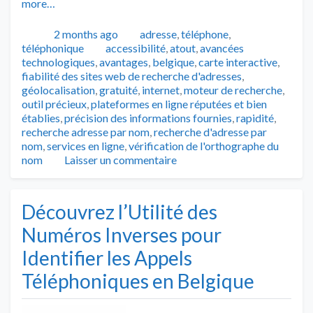
more…
Publié
Catégories
2 months ago
adresse
,
téléphone
,
Tags
téléphonique
accessibilité
,
atout
,
avancées
technologiques
,
avantages
,
belgique
,
carte interactive
,
fiabilité des sites web de recherche d'adresses
,
géolocalisation
,
gratuité
,
internet
,
moteur de recherche
,
outil précieux
,
plateformes en ligne réputées et bien
établies
,
précision des informations fournies
,
rapidité
,
recherche adresse par nom
,
recherche d'adresse par
nom
,
services en ligne
,
vérification de l'orthographe du
nom
Laisser un commentaire
Découvrez l’Utilité des
Numéros Inverses pour
Identifier les Appels
Téléphoniques en Belgique