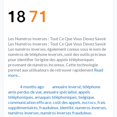
Les Numéros Inverses : Tout Ce Que Vous Devez Savoir
Les Numéros Inverses : Tout Ce Que Vous Devez Savoir
Les numéros inverses, également connus sous le nom de
numéros de téléphone inversés, sont des outils précieux
pour identifier l’origine des appels téléphoniques
provenant de numéros inconnus. Cette technologie
permet aux utilisateurs de retrouver rapidement
Read
more…
Publié
Catégories
Tags
4 months ago
annuaire inversé
,
téléphone
amis perdus de vue
,
annuaire spécialisé
,
appels
téléphoniques
,
arnaques téléphoniques
,
belgique
,
communication efficace
,
coût des appels
,
escrocs
,
frais
supplémentaires
,
frauduleux
,
identité
,
numeros inverses
,
numéros inverses
,
numéros inverses frauduleux
,