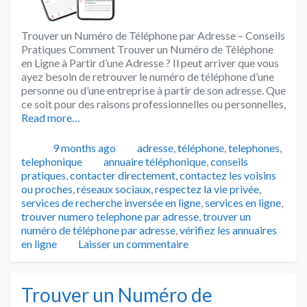
Trouver un Numéro de Téléphone par Adresse – Conseils
Pratiques Comment Trouver un Numéro de Téléphone
en Ligne à Partir d’une Adresse ? Il peut arriver que vous
ayez besoin de retrouver le numéro de téléphone d’une
personne ou d’une entreprise à partir de son adresse. Que
ce soit pour des raisons professionnelles ou personnelles,
Read more…
Publié
Catégories
9 months ago
adresse
,
téléphone
,
telephones
,
Tags
telephonique
annuaire téléphonique
,
conseils
pratiques
,
contacter directement
,
contactez les voisins
ou proches
,
réseaux sociaux
,
respectez la vie privée
,
services de recherche inversée en ligne
,
services en ligne
,
trouver numero telephone par adresse
,
trouver un
numéro de téléphone par adresse
,
vérifiez les annuaires
en ligne
Laisser un commentaire
Trouver un Numéro de