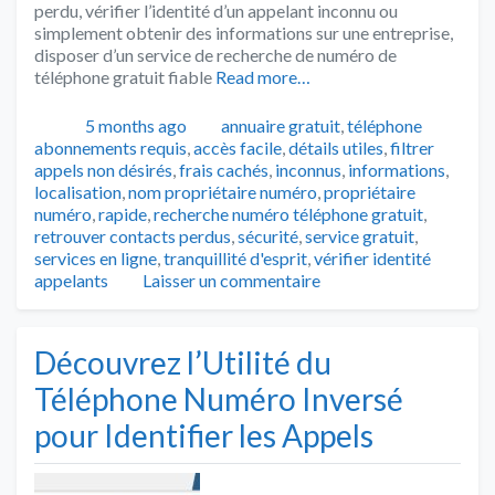
perdu, vérifier l’identité d’un appelant inconnu ou
simplement obtenir des informations sur une entreprise,
disposer d’un service de recherche de numéro de
téléphone gratuit fiable
Read more…
Publié
Catégories
Tags
5 months ago
annuaire gratuit
,
téléphone
abonnements requis
,
accès facile
,
détails utiles
,
filtrer
appels non désirés
,
frais cachés
,
inconnus
,
informations
,
localisation
,
nom propriétaire numéro
,
propriétaire
numéro
,
rapide
,
recherche numéro téléphone gratuit
,
retrouver contacts perdus
,
sécurité
,
service gratuit
,
services en ligne
,
tranquillité d'esprit
,
vérifier identité
appelants
Laisser un commentaire
Découvrez l’Utilité du
Téléphone Numéro Inversé
pour Identifier les Appels