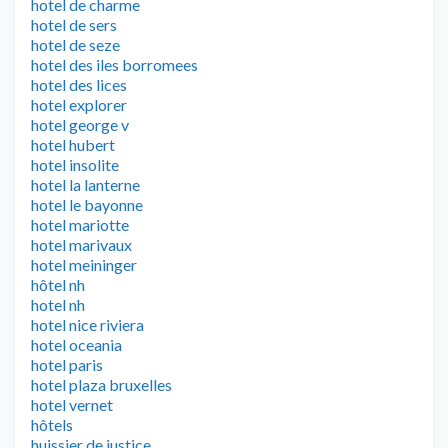
hotel de charme
hotel de sers
hotel de seze
hotel des iles borromees
hotel des lices
hotel explorer
hotel george v
hotel hubert
hotel insolite
hotel la lanterne
hotel le bayonne
hotel mariotte
hotel marivaux
hotel meininger
hôtel nh
hotel nh
hotel nice riviera
hotel oceania
hotel paris
hotel plaza bruxelles
hotel vernet
hôtels
huissier de justice