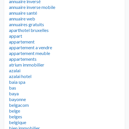
annuaire inversé
annuaire inverse mobile
annuaire santé
annuaire web
annuaires gratuits
aparthotel bruxelles
appart
appartement
appartement a vendre
appartement meuble
appartements
atrium immobilier
azalai
azalai hotel
baia spa
bas
baya
bayonne
belgacom
belge
belges
belgique
bien immobilier