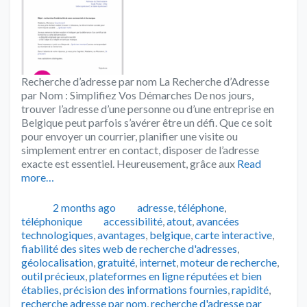
Recherche d’adresse par nom La Recherche d’Adresse
par Nom : Simplifiez Vos Démarches De nos jours,
trouver l’adresse d’une personne ou d’une entreprise en
Belgique peut parfois s’avérer être un défi. Que ce soit
pour envoyer un courrier, planifier une visite ou
simplement entrer en contact, disposer de l’adresse
exacte est essentiel. Heureusement, grâce aux
Read
more…
Publié
Catégories
2 months ago
adresse
,
téléphone
,
Tags
téléphonique
accessibilité
,
atout
,
avancées
technologiques
,
avantages
,
belgique
,
carte interactive
,
fiabilité des sites web de recherche d'adresses
,
géolocalisation
,
gratuité
,
internet
,
moteur de recherche
,
outil précieux
,
plateformes en ligne réputées et bien
établies
,
précision des informations fournies
,
rapidité
,
recherche adresse par nom
,
recherche d'adresse par