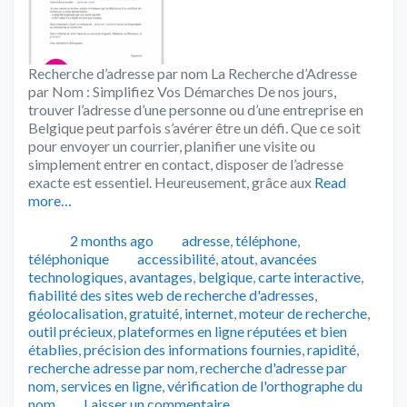
Recherche d’adresse par nom La Recherche d’Adresse
par Nom : Simplifiez Vos Démarches De nos jours,
trouver l’adresse d’une personne ou d’une entreprise en
Belgique peut parfois s’avérer être un défi. Que ce soit
pour envoyer un courrier, planifier une visite ou
simplement entrer en contact, disposer de l’adresse
exacte est essentiel. Heureusement, grâce aux
Read
more…
Publié
Catégories
2 months ago
adresse
,
téléphone
,
Tags
téléphonique
accessibilité
,
atout
,
avancées
technologiques
,
avantages
,
belgique
,
carte interactive
,
fiabilité des sites web de recherche d'adresses
,
géolocalisation
,
gratuité
,
internet
,
moteur de recherche
,
outil précieux
,
plateformes en ligne réputées et bien
établies
,
précision des informations fournies
,
rapidité
,
recherche adresse par nom
,
recherche d'adresse par
nom
,
services en ligne
,
vérification de l'orthographe du
nom
Laisser un commentaire