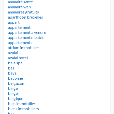
annuaire santé
annuaire web
annuaires gratuits
aparthotel bruxelles
appart
appartement
appartement a vendre
appartement meuble
appartements
atrium immobilier
azalai
azalai hotel
baia spa
bas
baya
bayonne
belgacom
belge
belges
belgique
bien immobilier
biens immobiliers
biv