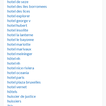
hotel de seze
hotel des iles borromees
hotel des lices
hotel explorer
hotel george v
hotel hubert
hotel insolite
hotel la lanterne
hotel le bayonne
hotel mariotte
hotel marivaux
hotel meininger
hôtel nh
hotel nh
hotel nice riviera
hotel oceania
hotel paris
hotel plaza bruxelles
hotel vernet
hôtels
huissier de justice
huissiers
ibis