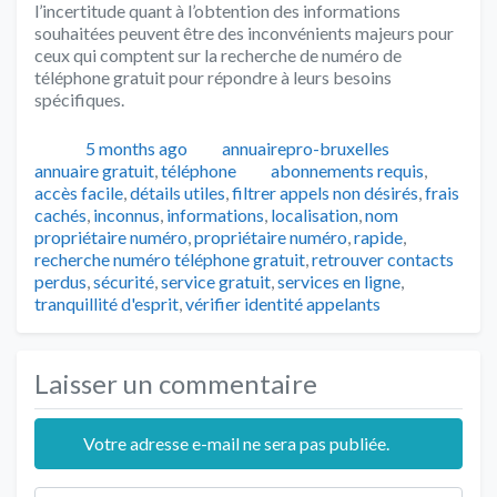
l’incertitude quant à l’obtention des informations
souhaitées peuvent être des inconvénients majeurs pour
ceux qui comptent sur la recherche de numéro de
téléphone gratuit pour répondre à leurs besoins
spécifiques.
Publié
Auteur
Catégorie
5 months ago
annuairepro-bruxelles
Tags
annuaire gratuit
,
téléphone
abonnements requis
,
accès facile
,
détails utiles
,
filtrer appels non désirés
,
frais
cachés
,
inconnus
,
informations
,
localisation
,
nom
propriétaire numéro
,
propriétaire numéro
,
rapide
,
recherche numéro téléphone gratuit
,
retrouver contacts
perdus
,
sécurité
,
service gratuit
,
services en ligne
,
tranquillité d'esprit
,
vérifier identité appelants
Laisser un commentaire
Votre adresse e-mail ne sera pas publiée.
Texte de l'avis