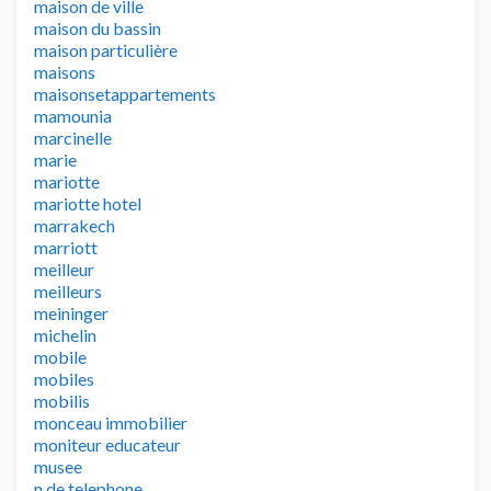
maison de ville
maison du bassin
maison particulière
maisons
maisonsetappartements
mamounia
marcinelle
marie
mariotte
mariotte hotel
marrakech
marriott
meilleur
meilleurs
meininger
michelin
mobile
mobiles
mobilis
monceau immobilier
moniteur educateur
musee
n de telephone