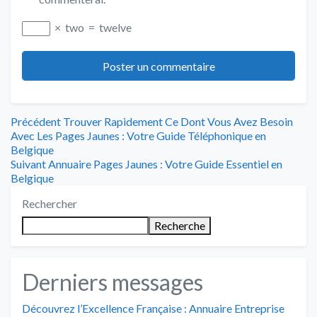
×
two
=
twelve
Navigation
Article
Précédent
Trouver Rapidement Ce Dont Vous Avez Besoin
précédent
Avec Les Pages Jaunes : Votre Guide Téléphonique en
de
:
Belgique
Article
Suivant
Annuaire Pages Jaunes : Votre Guide Essentiel en
l’article
suivant
Belgique
:
Rechercher
Recherche
Derniers messages
Découvrez l’Excellence Française : Annuaire Entreprise