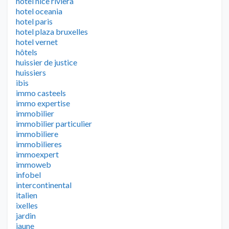
hotel nice riviera
hotel oceania
hotel paris
hotel plaza bruxelles
hotel vernet
hôtels
huissier de justice
huissiers
ibis
immo casteels
immo expertise
immobilier
immobilier particulier
immobiliere
immobilieres
immoexpert
immoweb
infobel
intercontinental
italien
ixelles
jardin
jaune