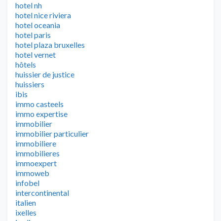
hotel nh
hotel nice riviera
hotel oceania
hotel paris
hotel plaza bruxelles
hotel vernet
hôtels
huissier de justice
huissiers
ibis
immo casteels
immo expertise
immobilier
immobilier particulier
immobiliere
immobilieres
immoexpert
immoweb
infobel
intercontinental
italien
ixelles