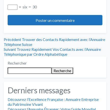
×
six
=
30
Navigation
Article
Précédent
Trouver des Contacts Rapidement avec l’Annuaire
précédent
Téléphone Suisse
de
Article
:
Suivant
Trouvez Rapidement Vos Contacts avec l’Annuaire
suivant
Téléphonique par Ordre Alphabétique
l’article
:
Rechercher
Recherche
Derniers messages
Découvrez l’Excellence Française : Annuaire Entreprise
du Patrimoine Vivant
Découvrez l’Annuaire Étranger: Votre Guide Mondial