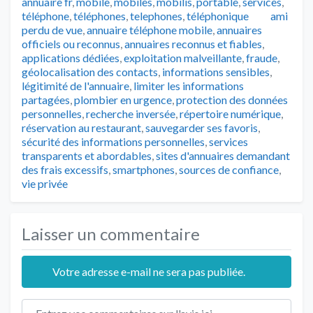
annuaire fr
,
mobile
,
mobiles
,
mobilis
,
portable
,
services
,
Tags
téléphone
,
téléphones
,
telephones
,
téléphonique
ami
perdu de vue
,
annuaire téléphone mobile
,
annuaires
officiels ou reconnus
,
annuaires reconnus et fiables
,
applications dédiées
,
exploitation malveillante
,
fraude
,
géolocalisation des contacts
,
informations sensibles
,
légitimité de l'annuaire
,
limiter les informations
partagées
,
plombier en urgence
,
protection des données
personnelles
,
recherche inversée
,
répertoire numérique
,
réservation au restaurant
,
sauvegarder ses favoris
,
sécurité des informations personnelles
,
services
transparents et abordables
,
sites d'annuaires demandant
des frais excessifs
,
smartphones
,
sources de confiance
,
vie privée
Laisser un commentaire
Votre adresse e-mail ne sera pas publiée.
Texte de l'avis