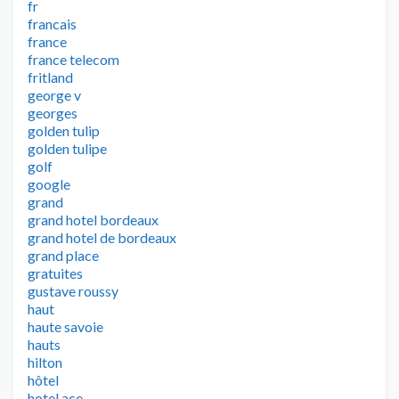
fr
francais
france
france telecom
fritland
george v
georges
golden tulip
golden tulipe
golf
google
grand
grand hotel bordeaux
grand hotel de bordeaux
grand place
gratuites
gustave roussy
haut
haute savoie
hauts
hilton
hôtel
hotel ace