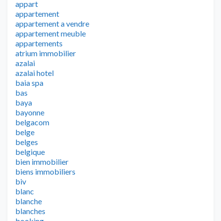
appart
appartement
appartement a vendre
appartement meuble
appartements
atrium immobilier
azalai
azalai hotel
baia spa
bas
baya
bayonne
belgacom
belge
belges
belgique
bien immobilier
biens immobiliers
biv
blanc
blanche
blanches
booking