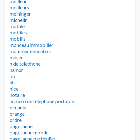
meilleur
meilleurs
meininger
michelin
mobile
mobiles
mobilis
monceau immobilier
moniteur educateur
musee
n de telephone
namur
nb
nh
nice
notaire
numero de telephone portable
oceania
orange
ordre
page jaune
page jaune mobile
page jaune particulier