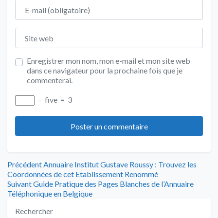
E-mail
Site web
Enregistrer mon nom, mon e-mail et mon site web
dans ce navigateur pour la prochaine fois que je
commenterai.
−
five
=
3
Navigation
Article
Précédent
Annuaire Institut Gustave Roussy : Trouvez les
précédent
Coordonnées de cet Etablissement Renommé
de
Article
:
Suivant
Guide Pratique des Pages Blanches de l’Annuaire
suivant
Téléphonique en Belgique
l’article
:
Rechercher