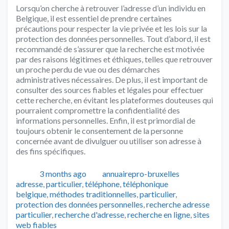
Lorsqu’on cherche à retrouver l’adresse d’un individu en
Belgique, il est essentiel de prendre certaines
précautions pour respecter la vie privée et les lois sur la
protection des données personnelles. Tout d’abord, il est
recommandé de s’assurer que la recherche est motivée
par des raisons légitimes et éthiques, telles que retrouver
un proche perdu de vue ou des démarches
administratives nécessaires. De plus, il est important de
consulter des sources fiables et légales pour effectuer
cette recherche, en évitant les plateformes douteuses qui
pourraient compromettre la confidentialité des
informations personnelles. Enfin, il est primordial de
toujours obtenir le consentement de la personne
concernée avant de divulguer ou utiliser son adresse à
des fins spécifiques.
Publié
Auteur
Catégorie
3 months ago
annuairepro-bruxelles
Tags
adresse
,
particulier
,
téléphone
,
téléphonique
belgique
,
méthodes traditionnelles
,
particulier
,
protection des données personnelles
,
recherche adresse
particulier
,
recherche d'adresse
,
recherche en ligne
,
sites
web fiables