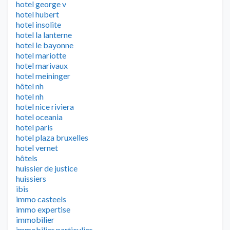
hotel george v
hotel hubert
hotel insolite
hotel la lanterne
hotel le bayonne
hotel mariotte
hotel marivaux
hotel meininger
hôtel nh
hotel nh
hotel nice riviera
hotel oceania
hotel paris
hotel plaza bruxelles
hotel vernet
hôtels
huissier de justice
huissiers
ibis
immo casteels
immo expertise
immobilier
immobilier particulier