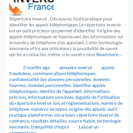
Répertoire Inversé : Découvrez l’outil pratique pour
identifier les appels téléphoniques Le répertoire inversé
est un outil précieux qui permet d’identifier l’origine des
appels téléphoniques en fournissant des informations sur
le numéro de téléphone d’un appelant. Cette technologie
innovante offre aux utilisateurs la possibilité de savoir
qui les a contactés, même si le numéro n’est
Read more…
Publié
Catégories
Tags
2 months ago
annuaire inversé
appels
frauduleux
,
communications téléphoniques
,
confidentialité des données personnelles
,
données
fournies
,
données personnelles
,
identifier appels
téléphoniques
,
identité de l'appelant
,
informations
précises
,
informations sensibles
,
légalité de l'utilisation
du répertoire inversé
,
lois et réglementations
,
numéro de
téléphone
,
numéros inconnus
,
origine des appels
,
outil
pratique
,
plateformes sécurisées
,
répertoire inversé de
confiance
,
résultats détaillés
,
source fiable
,
technologie
innovante
,
tranquillité d'esprit
Laisser un
commentaire