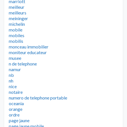
marriott
meilleur
meilleurs
meininger
michelin
mobile
mobiles
mobilis
monceau immobilier
moniteur educateur
musee
n de telephone
namur
nb
nh
nice
notaire
numero de telephone portable
oceania
orange
ordre
page jaune
page jaune mobile