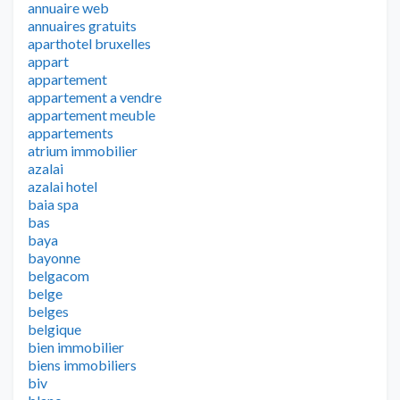
annuaire web
annuaires gratuits
aparthotel bruxelles
appart
appartement
appartement a vendre
appartement meuble
appartements
atrium immobilier
azalai
azalai hotel
baia spa
bas
baya
bayonne
belgacom
belge
belges
belgique
bien immobilier
biens immobiliers
biv