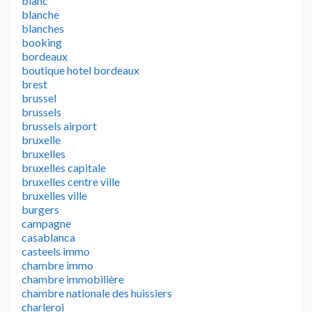
blanc
blanche
blanches
booking
bordeaux
boutique hotel bordeaux
brest
brussel
brussels
brussels airport
bruxelle
bruxelles
bruxelles capitale
bruxelles centre ville
bruxelles ville
burgers
campagne
casablanca
casteels immo
chambre immo
chambre immobilière
chambre nationale des huissiers
charleroi