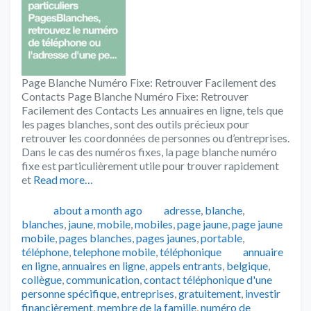
Page Blanche Numéro Fixe: Retrouver Facilement des
Contacts Page Blanche Numéro Fixe: Retrouver
Facilement des Contacts Les annuaires en ligne, tels que
les pages blanches, sont des outils précieux pour
retrouver les coordonnées de personnes ou d’entreprises.
Dans le cas des numéros fixes, la page blanche numéro
fixe est particulièrement utile pour trouver rapidement
et
Read more…
Publié
Catégories
about a month ago
adresse
,
blanche
,
blanches
,
jaune
,
mobile
,
mobiles
,
page jaune
,
page jaune
mobile
,
pages blanches
,
pages jaunes
,
portable
,
Tags
téléphone
,
telephone mobile
,
téléphonique
annuaire
en ligne
,
annuaires en ligne
,
appels entrants
,
belgique
,
collègue
,
communication
,
contact téléphonique d'une
personne spécifique
,
entreprises
,
gratuitement
,
investir
financièrement
,
membre de la famille
,
numéro de