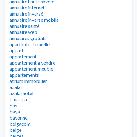
annuaire haute savoie
annuaire internet
annuaire inversé
annuaire inverse mobile
annuaire santé
annuaire web
annuaires gratuits
aparthotel bruxelles
appart
appartement
appartement a vendre
appartement meuble
appartements
atrium immobilier
azalai
azalai hotel
baia spa
bas
baya
bayonne
belgacom
belge
belges