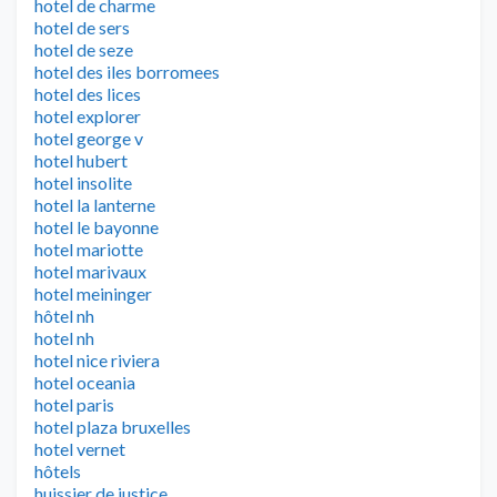
hotel de charme
hotel de sers
hotel de seze
hotel des iles borromees
hotel des lices
hotel explorer
hotel george v
hotel hubert
hotel insolite
hotel la lanterne
hotel le bayonne
hotel mariotte
hotel marivaux
hotel meininger
hôtel nh
hotel nh
hotel nice riviera
hotel oceania
hotel paris
hotel plaza bruxelles
hotel vernet
hôtels
huissier de justice