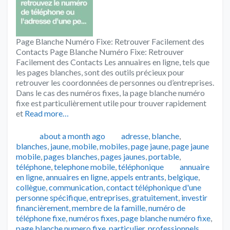
Page Blanche Numéro Fixe: Retrouver Facilement des
Contacts Page Blanche Numéro Fixe: Retrouver
Facilement des Contacts Les annuaires en ligne, tels que
les pages blanches, sont des outils précieux pour
retrouver les coordonnées de personnes ou d’entreprises.
Dans le cas des numéros fixes, la page blanche numéro
fixe est particulièrement utile pour trouver rapidement
et
Read more…
Publié
Catégories
about a month ago
adresse
,
blanche
,
blanches
,
jaune
,
mobile
,
mobiles
,
page jaune
,
page jaune
mobile
,
pages blanches
,
pages jaunes
,
portable
,
Tags
téléphone
,
telephone mobile
,
téléphonique
annuaire
en ligne
,
annuaires en ligne
,
appels entrants
,
belgique
,
collègue
,
communication
,
contact téléphonique d'une
personne spécifique
,
entreprises
,
gratuitement
,
investir
financièrement
,
membre de la famille
,
numéro de
téléphone fixe
,
numéros fixes
,
page blanche numéro fixe
,
page blanche numero fixe
,
particulier
,
professionnels
,