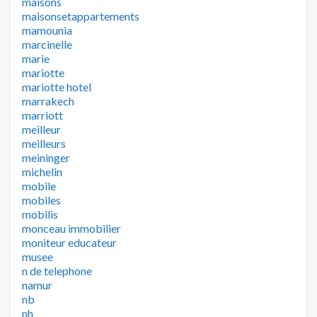
maisons
maisonsetappartements
mamounia
marcinelle
marie
mariotte
mariotte hotel
marrakech
marriott
meilleur
meilleurs
meininger
michelin
mobile
mobiles
mobilis
monceau immobilier
moniteur educateur
musee
n de telephone
namur
nb
nh