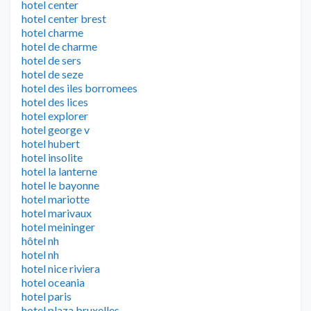
hotel center
hotel center brest
hotel charme
hotel de charme
hotel de sers
hotel de seze
hotel des iles borromees
hotel des lices
hotel explorer
hotel george v
hotel hubert
hotel insolite
hotel la lanterne
hotel le bayonne
hotel mariotte
hotel marivaux
hotel meininger
hôtel nh
hotel nh
hotel nice riviera
hotel oceania
hotel paris
hotel plaza bruxelles