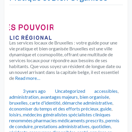
Les services locaux de Bruxelles : votre guide pour une
vie pratique et bien organisée Bruxelles est une ville
dynamique et cosmopolite, offrant une multitude de
services locaux pour répondre aux besoins de ses
habitants. Que vous soyez un résident de longue date ou
un nouvel arrivant dans la capitale belge, il est essentiel
de
Read more…
Publié
Catégories
Tags
3 years ago
Uncategorized
accessibles
,
administration
,
avantages majeurs
,
bien organisée
,
bruxelles
,
carte d'identité
,
démarche administrative
,
économiser du temps et des efforts précieux
,
guide
,
loisirs
,
médecins généralistes spécialistes cliniques
renommées pharmacies médicaments prescrits
,
permis
de conduire
,
prestations administratives
,
quotidien
,