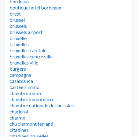
bordeaux
boutique hotel bordeaux
brest
brussel
brussels
brussels airport
bruxelle
bruxelles
bruxelles capitale
bruxelles centre ville
bruxelles ville
burgers
campagne
casablanca
casteels immo
chambre immo
chambre immobilière
chambre nationale des huissiers
charleroi
charme
chu clermont ferrand
citadines
citadines bruxelles