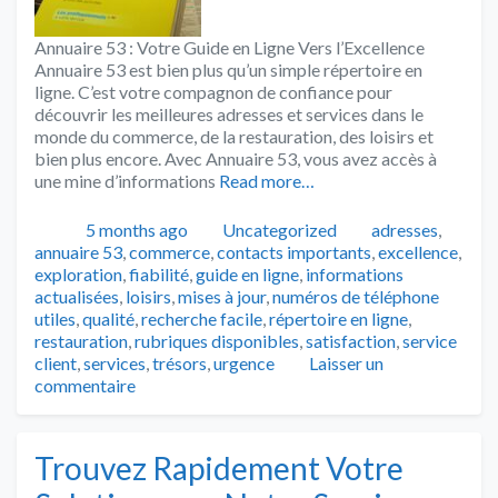
Annuaire 53 : Votre Guide en Ligne Vers l’Excellence
Annuaire 53 est bien plus qu’un simple répertoire en
ligne. C’est votre compagnon de confiance pour
découvrir les meilleures adresses et services dans le
monde du commerce, de la restauration, des loisirs et
bien plus encore. Avec Annuaire 53, vous avez accès à
une mine d’informations
Read more…
Publié
Catégories
Tags
5 months ago
Uncategorized
adresses
,
annuaire 53
,
commerce
,
contacts importants
,
excellence
,
exploration
,
fiabilité
,
guide en ligne
,
informations
actualisées
,
loisirs
,
mises à jour
,
numéros de téléphone
utiles
,
qualité
,
recherche facile
,
répertoire en ligne
,
restauration
,
rubriques disponibles
,
satisfaction
,
service
client
,
services
,
trésors
,
urgence
Laisser un
commentaire
Trouvez Rapidement Votre