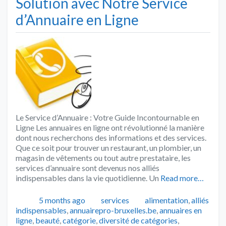
Solution avec Notre Service
d’Annuaire en Ligne
Le Service d’Annuaire : Votre Guide Incontournable en
Ligne Les annuaires en ligne ont révolutionné la manière
dont nous recherchons des informations et des services.
Que ce soit pour trouver un restaurant, un plombier, un
magasin de vêtements ou tout autre prestataire, les
services d’annuaire sont devenus nos alliés
indispensables dans la vie quotidienne. Un
Read more…
Publié
Catégories
Tags
5 months ago
services
alimentation
,
alliés
indispensables
,
annuairepro-bruxelles.be
,
annuaires en
ligne
,
beauté
,
catégorie
,
diversité de catégories
,