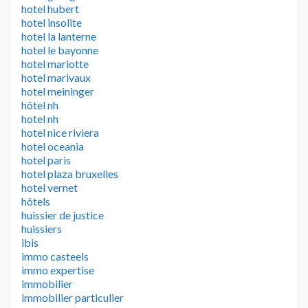
hotel hubert
hotel insolite
hotel la lanterne
hotel le bayonne
hotel mariotte
hotel marivaux
hotel meininger
hôtel nh
hotel nh
hotel nice riviera
hotel oceania
hotel paris
hotel plaza bruxelles
hotel vernet
hôtels
huissier de justice
huissiers
ibis
immo casteels
immo expertise
immobilier
immobilier particulier