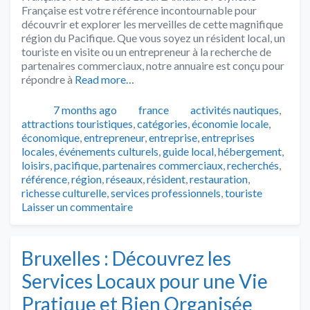
Française est votre référence incontournable pour
découvrir et explorer les merveilles de cette magnifique
région du Pacifique. Que vous soyez un résident local, un
touriste en visite ou un entrepreneur à la recherche de
partenaires commerciaux, notre annuaire est conçu pour
répondre à
Read more…
Publié
Catégories
Tags
7 months ago
france
activités nautiques
,
attractions touristiques
,
catégories
,
économie locale
,
économique
,
entrepreneur
,
entreprise
,
entreprises
locales
,
événements culturels
,
guide local
,
hébergement
,
loisirs
,
pacifique
,
partenaires commerciaux
,
recherchés
,
référence
,
région
,
réseaux
,
résident
,
restauration
,
richesse culturelle
,
services professionnels
,
touriste
Laisser un commentaire
Bruxelles : Découvrez les
Services Locaux pour une Vie
Pratique et Bien Organisée