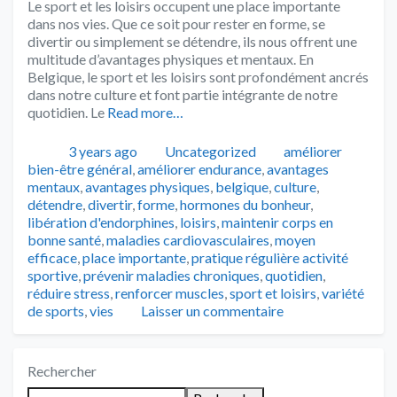
Le sport et les loisirs occupent une place importante
dans nos vies. Que ce soit pour rester en forme, se
divertir ou simplement se détendre, ils nous offrent une
multitude d’avantages physiques et mentaux. En
Belgique, le sport et les loisirs sont profondément ancrés
dans notre culture et font partie intégrante de notre
quotidien. Le
Read more…
Publié
Catégories
Tags
3 years ago
Uncategorized
améliorer
bien-être général
,
améliorer endurance
,
avantages
mentaux
,
avantages physiques
,
belgique
,
culture
,
détendre
,
divertir
,
forme
,
hormones du bonheur
,
libération d'endorphines
,
loisirs
,
maintenir corps en
bonne santé
,
maladies cardiovasculaires
,
moyen
efficace
,
place importante
,
pratique régulière activité
sportive
,
prévenir maladies chroniques
,
quotidien
,
réduire stress
,
renforcer muscles
,
sport et loisirs
,
variété
de sports
,
vies
Laisser un commentaire
Rechercher