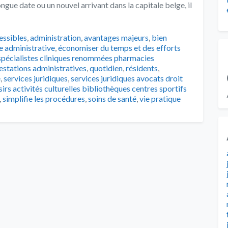
ngue date ou un nouvel arrivant dans la capitale belge, il
s
essibles
,
administration
,
avantages majeurs
,
bien
 administrative
,
économiser du temps et des efforts
spécialistes cliniques renommées pharmacies
estations administratives
,
quotidien
,
résidents
,
e
,
services juridiques
,
services juridiques avocats droit
irs activités culturelles bibliothèques centres sportifs
,
simplifie les procédures
,
soins de santé
,
vie pratique