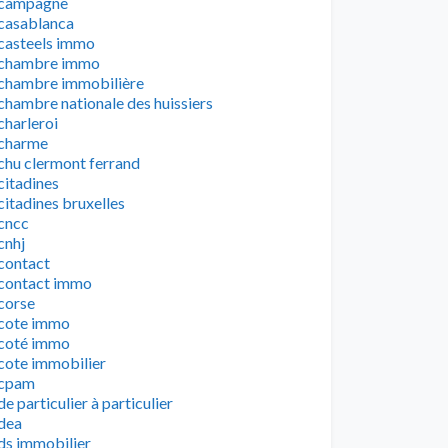
campagne
casablanca
casteels immo
chambre immo
chambre immobilière
chambre nationale des huissiers
charleroi
charme
chu clermont ferrand
citadines
citadines bruxelles
cncc
cnhj
contact
contact immo
corse
cote immo
coté immo
cote immobilier
cpam
de particulier à particulier
dea
ds immobilier