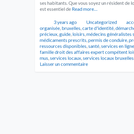
ses habitants. Que vous soyez un résident de lo
est essentiel de
Read more…
Publié
Catégories
Tag
3 years ago
Uncategorized
acc
organisée
,
bruxelles
,
carte d'identité
,
démarche
précieux
,
guide
,
loisirs
,
médecins généralistes 
médicaments prescrits
,
permis de conduire
,
pr
ressources disponibles
,
santé
,
services en lign
famille droit des affaires expert compétent lois
mus
,
services locaux
,
services locaux bruxelles
Laisser un commentaire