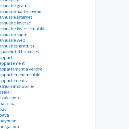
annuaire gratuit
annuaire haute savoie
annuaire internet
annuaire inversé
annuaire inverse mobile
annuaire santé
annuaire web
annuaires gratuits
aparthotel bruxelles
appart
appartement
appartement a vendre
appartement meuble
appartements
atrium immobilier
azalai
azalai hotel
baia spa
bas
baya
bayonne
belgacom