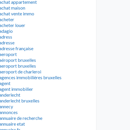
achat appartement
achat maison
achat vente immo
acheter
acheter louer
adagio
adress
adresse
adresse française
aeroport
aéroport bruxelles
aeroport bruxelles
aeroport de charleroi
agences immobilières bruxelles
agent
agent immobilier
anderlecht
anderlecht bruxelles
annecy
annonces
annuaire de recherche
annuaire etat
annuaire fr