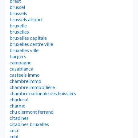
brest
brussel
brussels
brussels airport
bruxelle
bruxelles
bruxelles capitale
bruxelles centre ville
bruxelles ville
burgers
campagne
casablanca
casteels immo
chambre immo
chambre immobilière
chambre nationale des huissiers
charleroi
charme
chu clermont ferrand
citadines
citadines bruxelles
cncc
cnhj