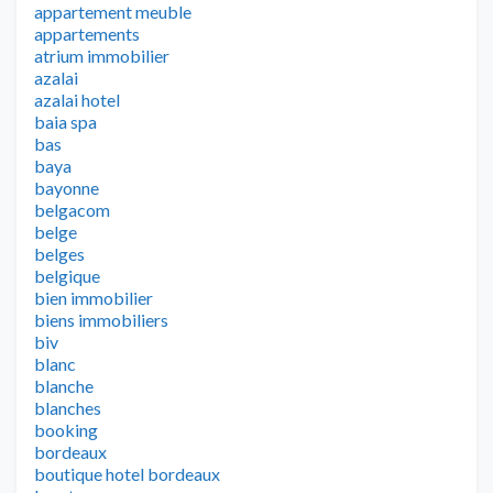
appartement meuble
appartements
atrium immobilier
azalai
azalai hotel
baia spa
bas
baya
bayonne
belgacom
belge
belges
belgique
bien immobilier
biens immobiliers
biv
blanc
blanche
blanches
booking
bordeaux
boutique hotel bordeaux