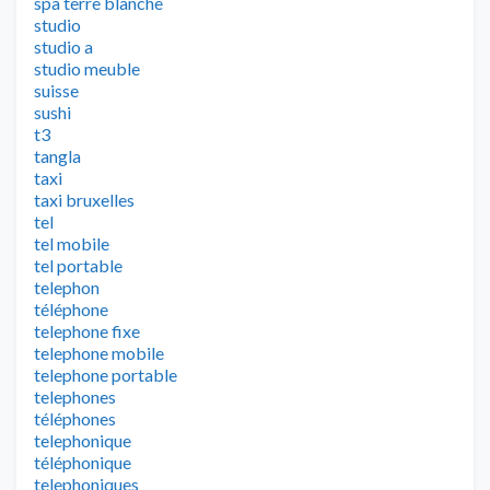
spa terre blanche
studio
studio a
studio meuble
suisse
sushi
t3
tangla
taxi
taxi bruxelles
tel
tel mobile
tel portable
telephon
téléphone
telephone fixe
telephone mobile
telephone portable
telephones
téléphones
telephonique
téléphonique
telephoniques