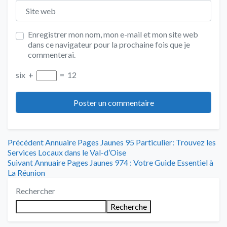
Site web
Enregistrer mon nom, mon e-mail et mon site web
dans ce navigateur pour la prochaine fois que je
commenterai.
six
+
=
12
Navigation
Article
Précédent
Annuaire Pages Jaunes 95 Particulier: Trouvez les
précédent
Services Locaux dans le Val-d’Oise
de
Article
:
Suivant
Annuaire Pages Jaunes 974 : Votre Guide Essentiel à
suivant
La Réunion
l’article
:
Rechercher
Recherche