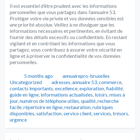
Il est essentiel d’être prudent avec les informations
personnelles que vous partagez dans l’annuaire 53.
Protéger votre vie privée et vos données sensibles est
une priorité absolue. Veillez à ne divulguer que les
informations nécessaires et pertinentes, en évitant de
fournir des détails excessifs ou confidentiels. En restant
vigilant et en contrôlant les informations que vous
partagez, vous contribuez à assurer votre sécurité en
ligne et à préserver la confidentialité de vos données
personnelles.
Publié
Auteur
Catégorie
5 months ago
annuairepro-bruxelles
Tags
Uncategorized
adresses
,
annuaire 53
,
commerce
,
contacts importants
,
excellence
,
exploration
,
fiabilité
,
guide en ligne
,
informations actualisées
,
loisirs
,
mises à
jour
,
numéros de téléphone utiles
,
qualité
,
recherche
facile
,
répertoire en ligne
,
restauration
,
rubriques
disponibles
,
satisfaction
,
service client
,
services
,
trésors
,
urgence