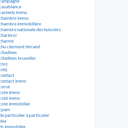
campagne
casablanca
casteels immo
chambre immo
chambre immobilière
chambre nationale des huissiers
charleroi
charme
chu clermont ferrand
citadines
citadines bruxelles
cncc
cnhj
contact
contact immo
corse
cote immo
coté immo
cote immobilier
cpam
de particulier à particulier
dea
ds immobilier