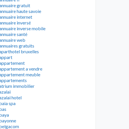
annuaire gratuit
annuaire haute savoie
annuaire internet
annuaire inversé
annuaire inverse mobile
annuaire santé
annuaire web
annuaires gratuits
aparthotel bruxelles
appart
appartement
appartement a vendre
appartement meuble
appartements
atrium immobilier
azalai
azalai hotel
baia spa
bas
baya
bayonne
belgacom