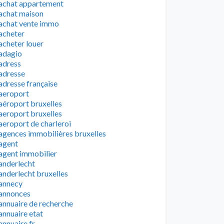
achat appartement
achat maison
achat vente immo
acheter
acheter louer
adagio
adress
adresse
adresse française
aeroport
aéroport bruxelles
aeroport bruxelles
aeroport de charleroi
agences immobilières bruxelles
agent
agent immobilier
anderlecht
anderlecht bruxelles
annecy
annonces
annuaire de recherche
annuaire etat
annuaire fr