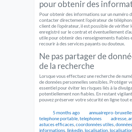
pour obtenir des informa
Pour obtenir des informations sur un numéro d
contacter directement l’opérateur de téléphoni
client de l’opérateur, il est possible de vérifi
enregistré sur le contrat et éventuellement d’
utile pour obtenir des renseignements fiables e
recourir à des services payants ou douteux.
Ne pas partager de donnée
de la recherche
Lorsque vous effectuez une recherche de numéro
de données personnelles sensibles. Protéger vo
essentiel pour éviter les risques liés à la divu
potentiellement non fiables. En restant vigilant
pouvez préserver votre sécurité en ligne tout 
Publié
Auteur
5 months ago
annuairepro-bruxelle
Tags
telephone portable
,
telephones
adresse
,
a
astuces efficaces
,
coordonnées utiles
,
données
informations
,
linkedin
,
localisation
,
localisati