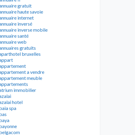
annuaire gratuit
annuaire haute savoie
annuaire internet
annuaire inversé
annuaire inverse mobile
annuaire santé
annuaire web
annuaires gratuits
aparthotel bruxelles
appart
appartement
appartement a vendre
appartement meuble
appartements
atrium immobilier
azalai
azalai hotel
baia spa
bas
baya
bayonne
belgacom