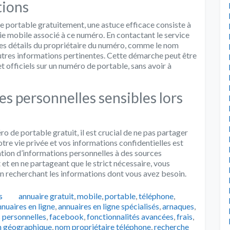
tions
e portable gratuitement, une astuce efficace consiste à
e mobile associé à ce numéro. En contactant le service
er les détails du propriétaire du numéro, comme le nom
autres informations pertinentes. Cette démarche peut être
t officiels sur un numéro de portable, sans avoir à
s personnelles sensibles lors
 de portable gratuit, il est crucial de ne pas partager
tre vie privée et vos informations confidentielles est
lgation d’informations personnelles à des sources
 et en ne partageant que le strict nécessaire, vous
en recherchant les informations dont vous avez besoin.
Catégories
s
annuaire gratuit
,
mobile
,
portable
,
téléphone
,
nnuaires en ligne
,
annuaires en ligne spécialisés
,
arnaques
,
 personnelles
,
facebook
,
fonctionnalités avancées
,
frais
,
on géographique
,
nom propriétaire téléphone
,
recherche