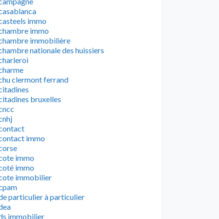
campagne
casablanca
casteels immo
chambre immo
chambre immobilière
chambre nationale des huissiers
charleroi
charme
chu clermont ferrand
citadines
citadines bruxelles
cncc
cnhj
contact
contact immo
corse
cote immo
coté immo
cote immobilier
cpam
de particulier à particulier
dea
ds immobilier