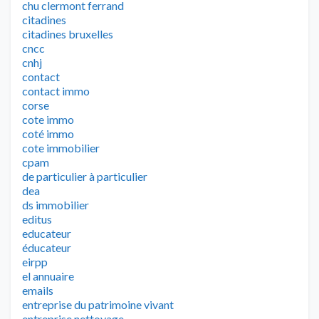
chu clermont ferrand
citadines
citadines bruxelles
cncc
cnhj
contact
contact immo
corse
cote immo
coté immo
cote immobilier
cpam
de particulier à particulier
dea
ds immobilier
editus
educateur
éducateur
eirpp
el annuaire
emails
entreprise du patrimoine vivant
entreprise nettoyage