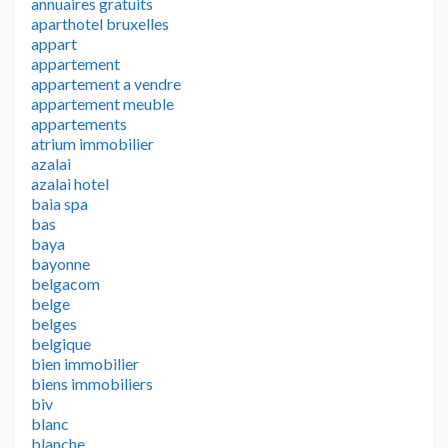
annuaires gratuits
aparthotel bruxelles
appart
appartement
appartement a vendre
appartement meuble
appartements
atrium immobilier
azalai
azalai hotel
baia spa
bas
baya
bayonne
belgacom
belge
belges
belgique
bien immobilier
biens immobiliers
biv
blanc
blanche