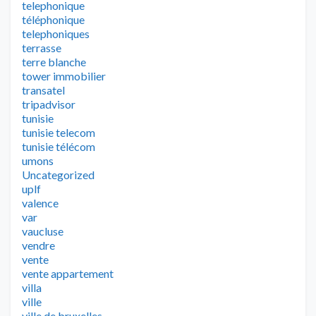
telephonique
téléphonique
telephoniques
terrasse
terre blanche
tower immobilier
transatel
tripadvisor
tunisie
tunisie telecom
tunisie télécom
umons
Uncategorized
uplf
valence
var
vaucluse
vendre
vente
vente appartement
villa
ville
ville de bruxelles