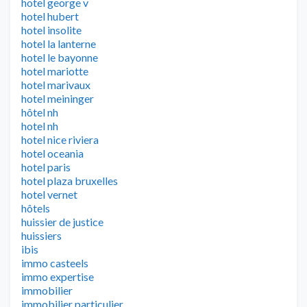
hotel george v
hotel hubert
hotel insolite
hotel la lanterne
hotel le bayonne
hotel mariotte
hotel marivaux
hotel meininger
hôtel nh
hotel nh
hotel nice riviera
hotel oceania
hotel paris
hotel plaza bruxelles
hotel vernet
hôtels
huissier de justice
huissiers
ibis
immo casteels
immo expertise
immobilier
immobilier particulier