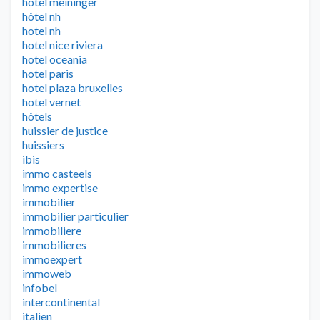
hotel meininger
hôtel nh
hotel nh
hotel nice riviera
hotel oceania
hotel paris
hotel plaza bruxelles
hotel vernet
hôtels
huissier de justice
huissiers
ibis
immo casteels
immo expertise
immobilier
immobilier particulier
immobiliere
immobilieres
immoexpert
immoweb
infobel
intercontinental
italien