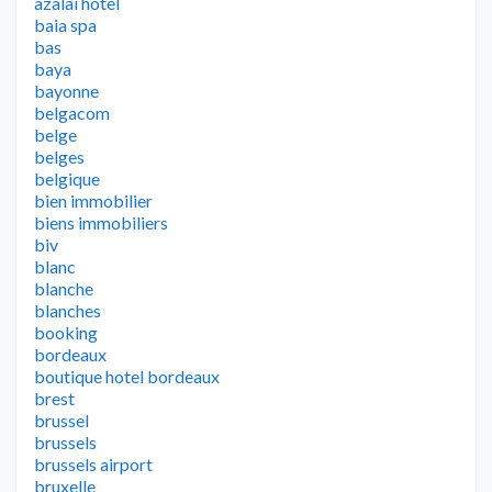
azalai hotel
baia spa
bas
baya
bayonne
belgacom
belge
belges
belgique
bien immobilier
biens immobiliers
biv
blanc
blanche
blanches
booking
bordeaux
boutique hotel bordeaux
brest
brussel
brussels
brussels airport
bruxelle