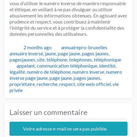
vous d’utiliser le numéro inverse de manière responsable
et éthique, en veillant à ne pas divulguer ou utiliser
abusivement les informations obtenues. En agissant avec
prudence et respect, vous contribuez à maintenir
l’intégrité du service et à protéger la confidentialité des
données personnelles des utilisateurs.
Publié
Auteur
Catégorie
2 months ago
annuairepro-bruxelles
annuaire inversé
,
jaune
,
page jaune
,
pages jaunes
,
pagesjaunes
,
site
,
téléphone
,
telephones
,
téléphonique
Tags
appelant
,
communication téléphonique
,
identité
,
légalité
,
numéro de téléphone
,
numéro inverse
,
numero
inverse page jaune
,
page jaune
,
pages jaunes
,
propriétaire
,
recherche
,
respect
,
site web officiel
,
vie
privée
Laisser un commentaire
Votre adresse e-mail ne sera pas publiée.