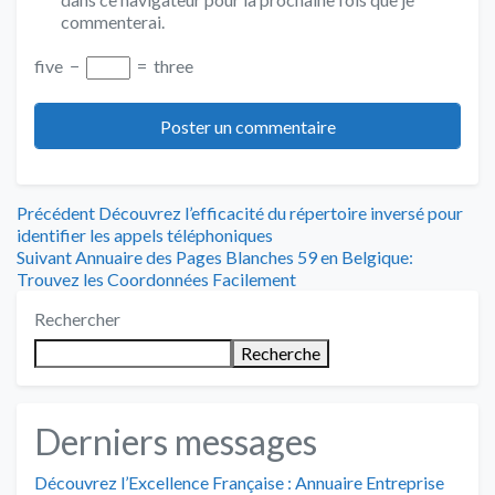
commenterai.
five
−
=
three
Navigation
Article
Précédent
Découvrez l’efficacité du répertoire inversé pour
précédent
identifier les appels téléphoniques
de
Article
:
Suivant
Annuaire des Pages Blanches 59 en Belgique:
suivant
Trouvez les Coordonnées Facilement
l’article
:
Rechercher
Recherche
Derniers messages
Découvrez l’Excellence Française : Annuaire Entreprise