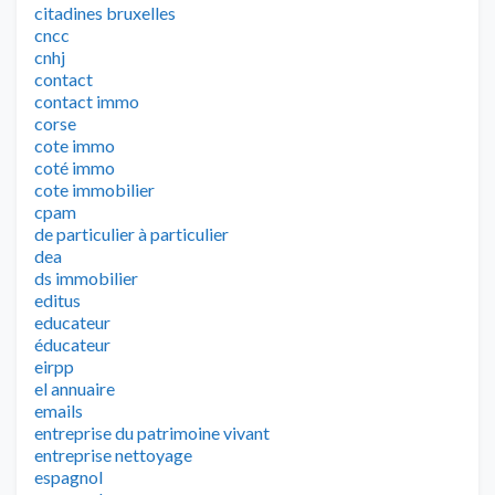
citadines bruxelles
cncc
cnhj
contact
contact immo
corse
cote immo
coté immo
cote immobilier
cpam
de particulier à particulier
dea
ds immobilier
editus
educateur
éducateur
eirpp
el annuaire
emails
entreprise du patrimoine vivant
entreprise nettoyage
espagnol