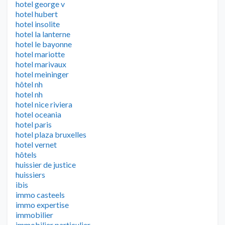
hotel george v
hotel hubert
hotel insolite
hotel la lanterne
hotel le bayonne
hotel mariotte
hotel marivaux
hotel meininger
hôtel nh
hotel nh
hotel nice riviera
hotel oceania
hotel paris
hotel plaza bruxelles
hotel vernet
hôtels
huissier de justice
huissiers
ibis
immo casteels
immo expertise
immobilier
immobilier particulier