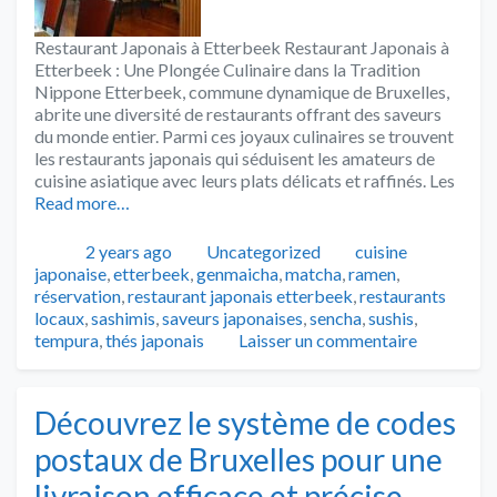
Restaurant Japonais à Etterbeek Restaurant Japonais à
Etterbeek : Une Plongée Culinaire dans la Tradition
Nippone Etterbeek, commune dynamique de Bruxelles,
abrite une diversité de restaurants offrant des saveurs
du monde entier. Parmi ces joyaux culinaires se trouvent
les restaurants japonais qui séduisent les amateurs de
cuisine asiatique avec leurs plats délicats et raffinés. Les
Read more…
Publié
Catégories
Tags
2 years ago
Uncategorized
cuisine
japonaise
,
etterbeek
,
genmaicha
,
matcha
,
ramen
,
réservation
,
restaurant japonais etterbeek
,
restaurants
locaux
,
sashimis
,
saveurs japonaises
,
sencha
,
sushis
,
tempura
,
thés japonais
Laisser un commentaire
Découvrez le système de codes
postaux de Bruxelles pour une
livraison efficace et précise