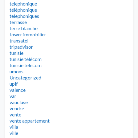
telephonique
téléphonique
telephoniques
terrasse
terre blanche
tower immobilier
transatel
tripadvisor
tunisie
tunisie télécom
tunisie telecom
umons
Uncategorized
uplf
valence
var
vaucluse
vendre
vente
vente appartement
villa
ville