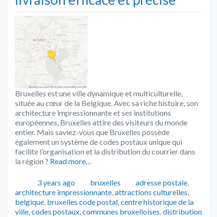
Bruxelles est une ville dynamique et multiculturelle,
située au cœur de la Belgique. Avec sa riche histoire, son
architecture impressionnante et ses institutions
européennes, Bruxelles attire des visiteurs du monde
entier. Mais saviez-vous que Bruxelles possède
également un système de codes postaux unique qui
facilite l’organisation et la distribution du courrier dans
la région ?
Read more…
Publié
Catégories
Tags
3 years ago
bruxelles
adresse postale
,
architecture impressionnante
,
attractions culturelles
,
belgique
,
bruxelles code postal
,
centre historique de la
ville
,
codes postaux
,
communes bruxelloises
,
distribution