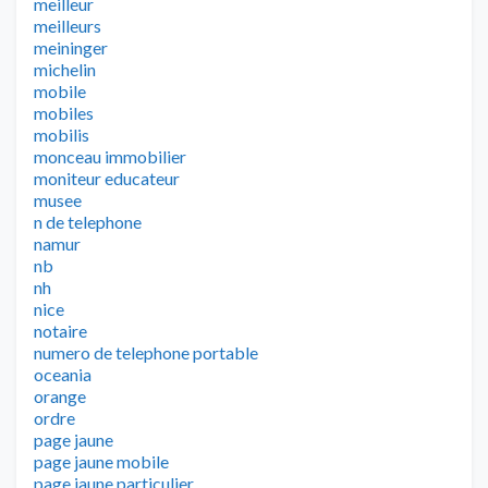
meilleur
meilleurs
meininger
michelin
mobile
mobiles
mobilis
monceau immobilier
moniteur educateur
musee
n de telephone
namur
nb
nh
nice
notaire
numero de telephone portable
oceania
orange
ordre
page jaune
page jaune mobile
page jaune particulier