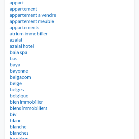
appart
appartement
appartement a vendre
appartement meuble
appartements
atrium immobilier
azalai
azalai hotel
baia spa
bas
baya
bayonne
belgacom
belge
belges
belgique
bien immobilier
biens immobiliers
biv
blanc
blanche
blanches
booking