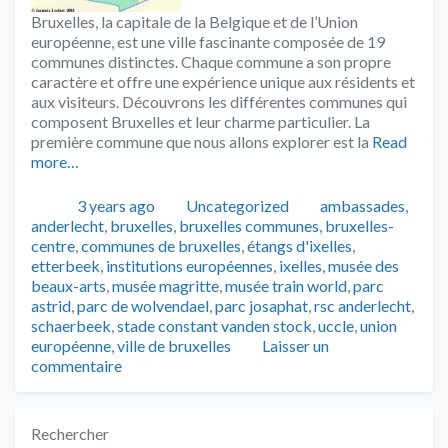
Bruxelles, la capitale de la Belgique et de l’Union
européenne, est une ville fascinante composée de 19
communes distinctes. Chaque commune a son propre
caractère et offre une expérience unique aux résidents et
aux visiteurs. Découvrons les différentes communes qui
composent Bruxelles et leur charme particulier. La
première commune que nous allons explorer est la
Read
more…
Publié
Catégories
Tags
3 years ago
Uncategorized
ambassades
,
anderlecht
,
bruxelles
,
bruxelles communes
,
bruxelles-
centre
,
communes de bruxelles
,
étangs d'ixelles
,
etterbeek
,
institutions européennes
,
ixelles
,
musée des
beaux-arts
,
musée magritte
,
musée train world
,
parc
astrid
,
parc de wolvendael
,
parc josaphat
,
rsc anderlecht
,
schaerbeek
,
stade constant vanden stock
,
uccle
,
union
européenne
,
ville de bruxelles
Laisser un
commentaire
Rechercher