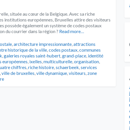
elle, située au cœur de la Belgique. Avec sa riche
es institutions européennes, Bruxelles attire des visiteurs
les possède également un système de codes postaux
ion du courrier dans la région ?
Read more…
ostale
,
architecture impressionnante
,
attractions
tre historique de la ville
,
codes postaux
,
communes
k
,
galeries royales saint-hubert
,
grand-place
,
identité
ns européennes
,
ixelles
,
multiculturelle
,
organisation
,
uatre chiffres
,
riche histoire
,
schaerbeek
,
services
,
ville de bruxelles
,
ville dynamique
,
visiteurs
,
zone
re