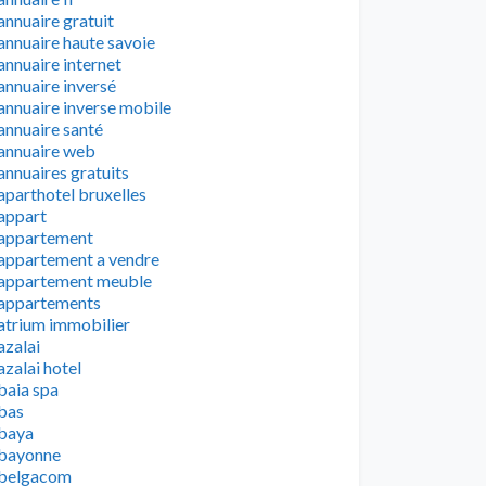
annuaire gratuit
annuaire haute savoie
annuaire internet
annuaire inversé
annuaire inverse mobile
annuaire santé
annuaire web
annuaires gratuits
aparthotel bruxelles
appart
appartement
appartement a vendre
appartement meuble
appartements
atrium immobilier
azalai
azalai hotel
baia spa
bas
baya
bayonne
belgacom