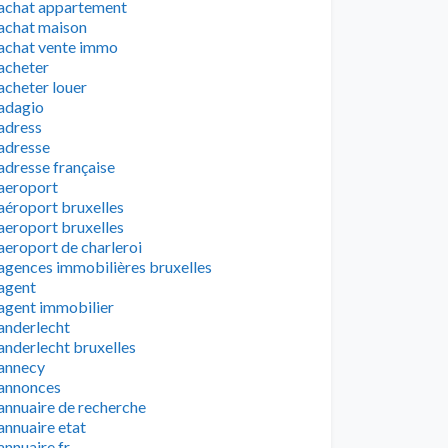
achat appartement
achat maison
achat vente immo
acheter
acheter louer
adagio
adress
adresse
adresse française
aeroport
aéroport bruxelles
aeroport bruxelles
aeroport de charleroi
agences immobilières bruxelles
agent
agent immobilier
anderlecht
anderlecht bruxelles
annecy
annonces
annuaire de recherche
annuaire etat
annuaire fr