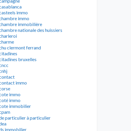
campagne
casablanca
casteels immo
chambre immo
chambre immobilière
chambre nationale des huissiers
charleroi
charme
chu clermont ferrand
citadines
citadines bruxelles
cncc
cnhj
contact
contact immo
corse
cote immo
coté immo
cote immobilier
cpam
de particulier à particulier
dea
ds immobilier