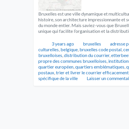
Bruxelles est une ville dynamique et multicultur
histoire, son architecture impressionnante et s
du monde entier. Mais saviez-vous que Bruxel
unique qui facilite l’organisation et la distribut
Publié
Catégories
Tags
3 years ago
bruxelles
adresse p
culturelles
,
belgique
,
bruxelles code postal
,
cen
bruxelloises
,
distribution du courrier
,
etterbee
propre des communes bruxelloises
,
institutio
quartier européen
,
quartiers emblématiques
,
q
postaux
,
trier et livrer le courrier efficacement
spécifique de la ville
Laisser un commentai