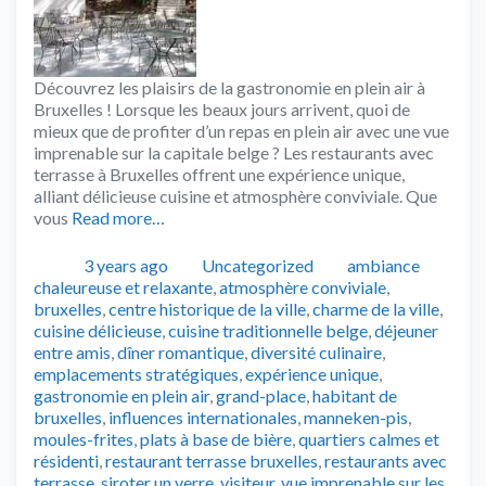
Découvrez les plaisirs de la gastronomie en plein air à
Bruxelles ! Lorsque les beaux jours arrivent, quoi de
mieux que de profiter d’un repas en plein air avec une vue
imprenable sur la capitale belge ? Les restaurants avec
terrasse à Bruxelles offrent une expérience unique,
alliant délicieuse cuisine et atmosphère conviviale. Que
vous
Read more…
Publié
Catégories
Tags
3 years ago
Uncategorized
ambiance
chaleureuse et relaxante
,
atmosphère conviviale
,
bruxelles
,
centre historique de la ville
,
charme de la ville
,
cuisine délicieuse
,
cuisine traditionnelle belge
,
déjeuner
entre amis
,
dîner romantique
,
diversité culinaire
,
emplacements stratégiques
,
expérience unique
,
gastronomie en plein air
,
grand-place
,
habitant de
bruxelles
,
influences internationales
,
manneken-pis
,
moules-frites
,
plats à base de bière
,
quartiers calmes et
résidenti
,
restaurant terrasse bruxelles
,
restaurants avec
terrasse
,
siroter un verre
,
visiteur
,
vue imprenable sur les