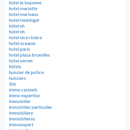
hotel le bayonne
hotel mariotte
hotel marivaux
hotel meininger
hôtel nh
hotel nh
hotel nice riviera
hotel oceania
hotel paris
hotel plaza bruxelles
hotel vernet
hôtels
huissier de justice
huissiers
ibis
immo casteels
immo expertise
immobilier
immobilier particulier
immobiliere
immobilieres
immoexpert