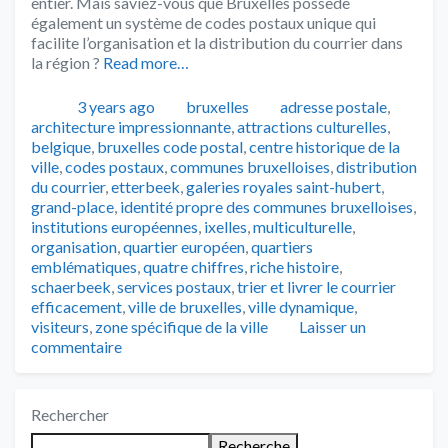
entier. Mais saviez-vous que Bruxelles possède
également un système de codes postaux unique qui
facilite l’organisation et la distribution du courrier dans
la région ?
Read more…
Publié
Catégories
Tags
3 years ago
bruxelles
adresse postale
,
architecture impressionnante
,
attractions culturelles
,
belgique
,
bruxelles code postal
,
centre historique de la
ville
,
codes postaux
,
communes bruxelloises
,
distribution
du courrier
,
etterbeek
,
galeries royales saint-hubert
,
grand-place
,
identité propre des communes bruxelloises
,
institutions européennes
,
ixelles
,
multiculturelle
,
organisation
,
quartier européen
,
quartiers
emblématiques
,
quatre chiffres
,
riche histoire
,
schaerbeek
,
services postaux
,
trier et livrer le courrier
efficacement
,
ville de bruxelles
,
ville dynamique
,
visiteurs
,
zone spécifique de la ville
Laisser un
commentaire
Rechercher
Recherche