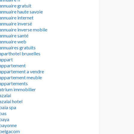
annuaire gratuit
annuaire haute savoie
annuaire internet
annuaire inversé
annuaire inverse mobile
annuaire santé
annuaire web
annuaires gratuits
aparthotel bruxelles
appart
appartement
appartement a vendre
appartement meuble
appartements
atrium immobilier
azalai
azalai hotel
baia spa
bas
baya
bayonne
belgacom