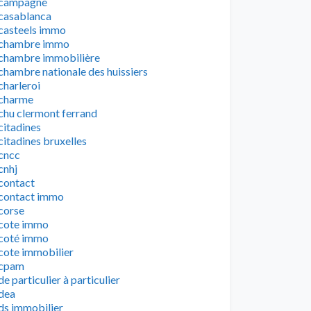
campagne
casablanca
casteels immo
chambre immo
chambre immobilière
chambre nationale des huissiers
charleroi
charme
chu clermont ferrand
citadines
citadines bruxelles
cncc
cnhj
contact
contact immo
corse
cote immo
coté immo
cote immobilier
cpam
de particulier à particulier
dea
ds immobilier