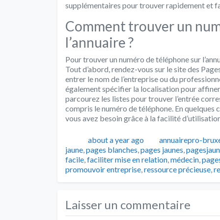
supplémentaires pour trouver rapidement et f
Comment trouver un numé
l’annuaire ?
Pour trouver un numéro de téléphone sur l’annua
Tout d’abord, rendez-vous sur le site des Pages
entrer le nom de l’entreprise ou du profession
également spécifier la localisation pour affiner
parcourez les listes pour trouver l’entrée corr
compris le numéro de téléphone. En quelques c
vous avez besoin grâce à la facilité d’utilisation
Publié
Auteur
about a year ago
annuairepro-bruxe
jaune
,
pages blanches
,
pages jaunes
,
pagesjaun
facile
,
faciliter mise en relation
,
médecin
,
pages
promouvoir entreprise
,
ressource précieuse
,
r
Laisser un commentaire