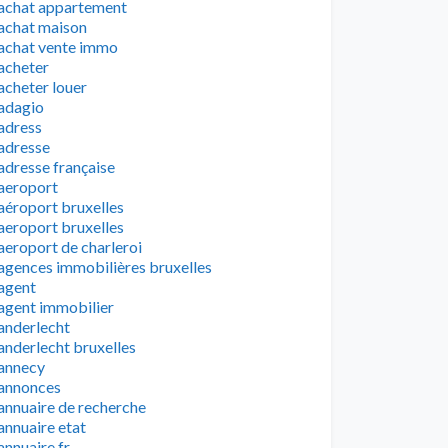
achat appartement
achat maison
achat vente immo
acheter
acheter louer
adagio
adress
adresse
adresse française
aeroport
aéroport bruxelles
aeroport bruxelles
aeroport de charleroi
agences immobilières bruxelles
agent
agent immobilier
anderlecht
anderlecht bruxelles
annecy
annonces
annuaire de recherche
annuaire etat
annuaire fr