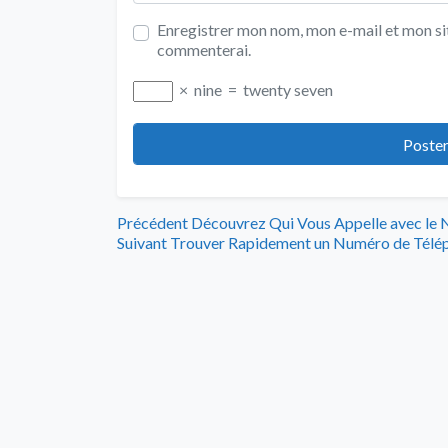
Enregistrer mon nom, mon e-mail et mon sit
commenterai.
×
nine
=
twenty seven
Navigation
Article
Précédent
Découvrez Qui Vous Appelle avec le 
Article
précédent
Suivant
Trouver Rapidement un Numéro de Télép
de
suivant
:
:
l’article