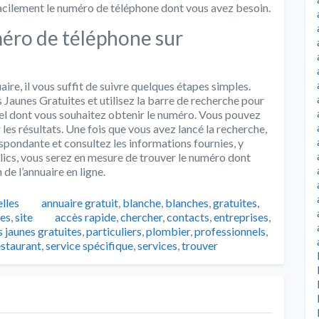
acilement le numéro de téléphone dont vous avez besoin.
ro de téléphone sur
ire, il vous suffit de suivre quelques étapes simples.
 Jaunes Gratuites et utilisez la barre de recherche pour
nel dont vous souhaitez obtenir le numéro. Vous pouvez
 les résultats. Une fois que vous avez lancé la recherche,
espondante et consultez les informations fournies, y
lics, vous serez en mesure de trouver le numéro dont
 de l’annuaire en ligne.
Catégories
lles
annuaire gratuit
,
blanche
,
blanches
,
gratuites
,
Tags
es
,
site
accès rapide
,
chercher
,
contacts
,
entreprises
,
 jaunes gratuites
,
particuliers
,
plombier
,
professionnels
,
estaurant
,
service spécifique
,
services
,
trouver