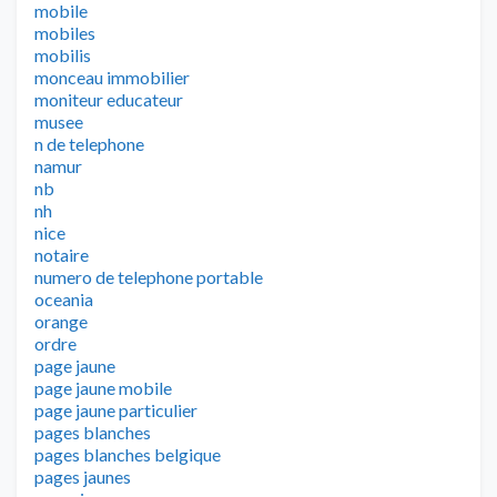
mobile
mobiles
mobilis
monceau immobilier
moniteur educateur
musee
n de telephone
namur
nb
nh
nice
notaire
numero de telephone portable
oceania
orange
ordre
page jaune
page jaune mobile
page jaune particulier
pages blanches
pages blanches belgique
pages jaunes