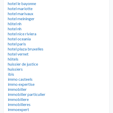
hotel le bayonne
hotel mariotte
hotel marivaux
hotel meininger
hôtel nh
hotel nh
hotel nice riviera
hotel oceania
hotel paris
hotel plaza bruxelles
hotel vernet
hôtels
huissier de justice
huissiers
ibis
immo casteels
immo expertise
immobilier
immobilier particulier
immobiliere
immobilieres
immoexpert