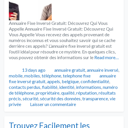
Annuaire Fixe Inversé Gratuit: Découvrez Qui Vous
Appelle Annuaire Fixe Inversé Gratuit: Découvrez Qui
Vous Appelle Vous recevez des appels provenant de
numéros inconnus et vous souhaitez savoir qui se cache
derrière ces appels? L’annuaire fixe inversé gratuit est
l’outil idéal pour résoudre ce mystère. En quelques clics,
vous pouvez obtenir des informations sur le
Read more…
Publié
Catégories
13 days ago
annuaire gratuit
,
annuaire inversé
,
Tags
mobile
,
mobiles
,
téléphone
,
telephone fixe
annuaire
fixe inversé gratuit
,
appels
,
belgique
,
confidentialité
,
contacts perdus
,
fiabilité
,
identité
,
informations
,
numéro
de téléphone
,
propriétaire
,
qualité
,
réputation
,
résultats
précis
,
sécurité
,
sécurité des données
,
transparence
,
vie
privée
Laisser un commentaire
Trouvez Facilement les