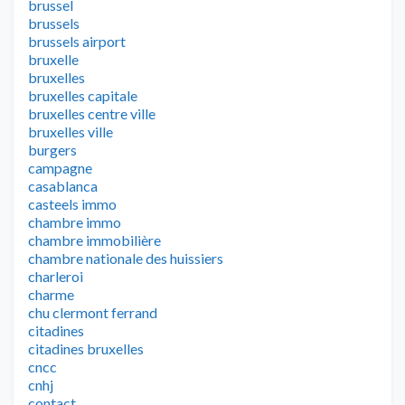
brussel
brussels
brussels airport
bruxelle
bruxelles
bruxelles capitale
bruxelles centre ville
bruxelles ville
burgers
campagne
casablanca
casteels immo
chambre immo
chambre immobilière
chambre nationale des huissiers
charleroi
charme
chu clermont ferrand
citadines
citadines bruxelles
cncc
cnhj
contact