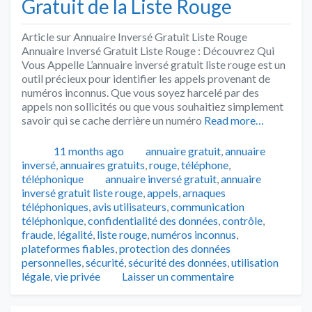
Gratuit de la Liste Rouge
Article sur Annuaire Inversé Gratuit Liste Rouge
Annuaire Inversé Gratuit Liste Rouge : Découvrez Qui
Vous Appelle L’annuaire inversé gratuit liste rouge est un
outil précieux pour identifier les appels provenant de
numéros inconnus. Que vous soyez harcelé par des
appels non sollicités ou que vous souhaitiez simplement
savoir qui se cache derrière un numéro
Read more…
Publié
Catégories
11 months ago
annuaire gratuit
,
annuaire
inversé
,
annuaires gratuits
,
rouge
,
téléphone
,
Tags
téléphonique
annuaire inversé gratuit
,
annuaire
inversé gratuit liste rouge
,
appels
,
arnaques
téléphoniques
,
avis utilisateurs
,
communication
téléphonique
,
confidentialité des données
,
contrôle
,
fraude
,
légalité
,
liste rouge
,
numéros inconnus
,
plateformes fiables
,
protection des données
personnelles
,
sécurité
,
sécurité des données
,
utilisation
légale
,
vie privée
Laisser un commentaire