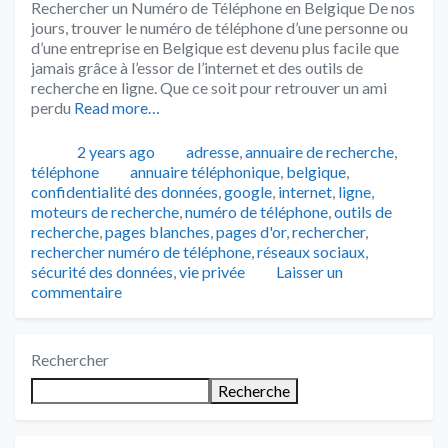
Rechercher un Numéro de Téléphone en Belgique De nos
jours, trouver le numéro de téléphone d’une personne ou
d’une entreprise en Belgique est devenu plus facile que
jamais grâce à l’essor de l’internet et des outils de
recherche en ligne. Que ce soit pour retrouver un ami
perdu
Read more…
Publié
Catégories
2 years ago
adresse
,
annuaire de recherche
,
Tags
téléphone
annuaire téléphonique
,
belgique
,
confidentialité des données
,
google
,
internet
,
ligne
,
moteurs de recherche
,
numéro de téléphone
,
outils de
recherche
,
pages blanches
,
pages d'or
,
rechercher
,
rechercher numéro de téléphone
,
réseaux sociaux
,
sécurité des données
,
vie privée
Laisser un
commentaire
Rechercher
Recherche