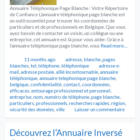
Annuaire Téléphonique Page Blanche : Votre Répertoire
de Confiance L’annuaire téléphonique page blanche est
un outil essentiel pour trouver les coordonnées de
particuliers et de professionnels en Belgique. Que vous
ayez besoin de contacter un voisin, un collègue ou une
entreprise, cet annuaire est là pour vous aider. Grâce à
l’annuaire téléphonique page blanche, vous
Read more…
Publié
Catégories
11 months ago
adresse
,
blanche
,
pages
Tags
blanches
,
tel
,
téléphone
,
téléphonique
adresse e-
mail
,
adresse postale
,
allié incontournable
,
annuaire
téléphonique
,
annuaire telephonique page blanche
,
belgique
,
confidentialité
,
contact
,
coordonnées
,
efficaces
,
entourage professionnel et personnel
,
entreprise
,
nom
,
numéro de téléphone
,
page blanche
,
particuliers
,
professionnels
,
recherches rapides
,
région
,
sécurité des données
,
ville
Laisser un commentaire
Découvrez l’Annuaire Inversé