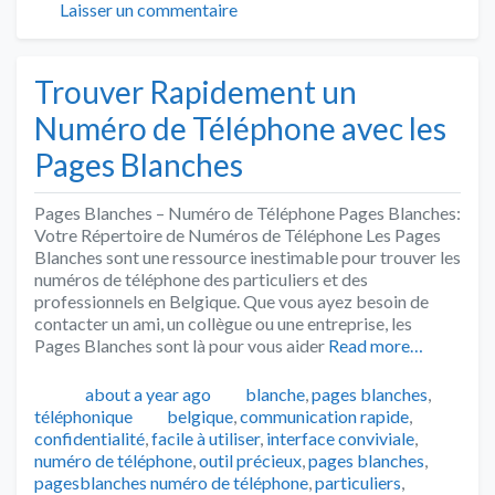
Laisser un commentaire
Trouver Rapidement un
Numéro de Téléphone avec les
Pages Blanches
Pages Blanches – Numéro de Téléphone Pages Blanches:
Votre Répertoire de Numéros de Téléphone Les Pages
Blanches sont une ressource inestimable pour trouver les
numéros de téléphone des particuliers et des
professionnels en Belgique. Que vous ayez besoin de
contacter un ami, un collègue ou une entreprise, les
Pages Blanches sont là pour vous aider
Read more…
Publié
Catégories
about a year ago
blanche
,
pages blanches
,
Tags
téléphonique
belgique
,
communication rapide
,
confidentialité
,
facile à utiliser
,
interface conviviale
,
numéro de téléphone
,
outil précieux
,
pages blanches
,
pagesblanches numéro de téléphone
,
particuliers
,