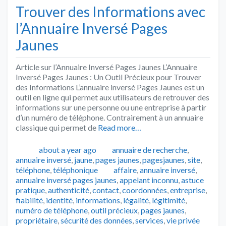
Trouver des Informations avec
l’Annuaire Inversé Pages
Jaunes
Article sur l’Annuaire Inversé Pages Jaunes L’Annuaire
Inversé Pages Jaunes : Un Outil Précieux pour Trouver
des Informations L’annuaire inversé Pages Jaunes est un
outil en ligne qui permet aux utilisateurs de retrouver des
informations sur une personne ou une entreprise à partir
d’un numéro de téléphone. Contrairement à un annuaire
classique qui permet de
Read more…
Publié
Catégories
about a year ago
annuaire de recherche
,
annuaire inversé
,
jaune
,
pages jaunes
,
pagesjaunes
,
site
,
Tags
téléphone
,
téléphonique
affaire
,
annuaire inversé
,
annuaire inversé pages jaunes
,
appelant inconnu
,
astuce
pratique
,
authenticité
,
contact
,
coordonnées
,
entreprise
,
fiabilité
,
identité
,
informations
,
légalité
,
légitimité
,
numéro de téléphone
,
outil précieux
,
pages jaunes
,
propriétaire
,
sécurité des données
,
services
,
vie privée