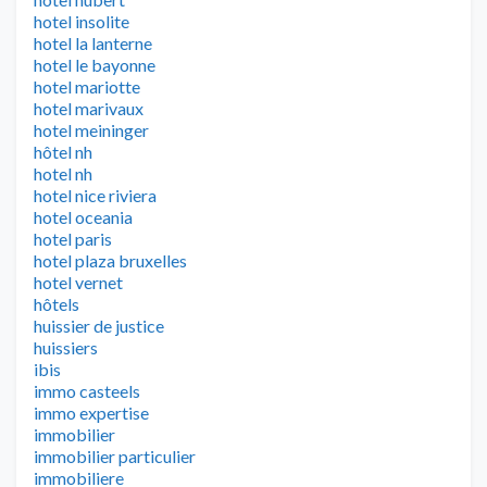
hotel insolite
hotel la lanterne
hotel le bayonne
hotel mariotte
hotel marivaux
hotel meininger
hôtel nh
hotel nh
hotel nice riviera
hotel oceania
hotel paris
hotel plaza bruxelles
hotel vernet
hôtels
huissier de justice
huissiers
ibis
immo casteels
immo expertise
immobilier
immobilier particulier
immobiliere