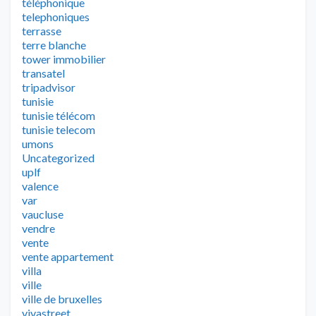
téléphonique
telephoniques
terrasse
terre blanche
tower immobilier
transatel
tripadvisor
tunisie
tunisie télécom
tunisie telecom
umons
Uncategorized
uplf
valence
var
vaucluse
vendre
vente
vente appartement
villa
ville
ville de bruxelles
vivastreet