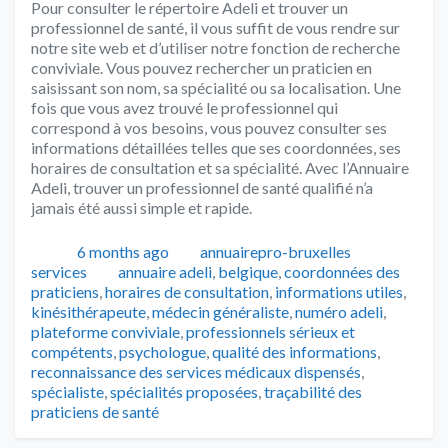
Pour consulter le répertoire Adeli et trouver un
professionnel de santé, il vous suffit de vous rendre sur
notre site web et d’utiliser notre fonction de recherche
conviviale. Vous pouvez rechercher un praticien en
saisissant son nom, sa spécialité ou sa localisation. Une
fois que vous avez trouvé le professionnel qui
correspond à vos besoins, vous pouvez consulter ses
informations détaillées telles que ses coordonnées, ses
horaires de consultation et sa spécialité. Avec l’Annuaire
Adeli, trouver un professionnel de santé qualifié n’a
jamais été aussi simple et rapide.
Publié
Auteur
Catégorie
6 months ago
annuairepro-bruxelles
Tags
services
annuaire adeli
,
belgique
,
coordonnées des
praticiens
,
horaires de consultation
,
informations utiles
,
kinésithérapeute
,
médecin généraliste
,
numéro adeli
,
plateforme conviviale
,
professionnels sérieux et
compétents
,
psychologue
,
qualité des informations
,
reconnaissance des services médicaux dispensés
,
spécialiste
,
spécialités proposées
,
traçabilité des
praticiens de santé