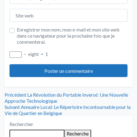
Site web
Enregistrer mon nom, mon e-mail et mon site web
dans ce navigateur pour la prochaine fois que je
commenterai.
−
eight
=
1
Navigation
Article
Précédent
La Révolution du Portable Inversé: Une Nouvelle
précédent
Approche Technologique
de
Article
:
Suivant
Annuaire Local: Le Répertoire Incontournable pour la
suivant
Vie de Quartier en Belgique
l’article
:
Rechercher
Recherche