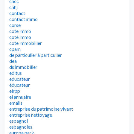
cncc
cnhj
contact
contact immo
corse
cote immo
coté immo
cote immobilier
cpam
de particulier à particulier
dea
ds immobilier
editus
educateur
éducateur
eirpp
el annuaire
emails
entreprise du patrimoine vivant
entreprise nettoyage
espagnol
espagnoles
europa park