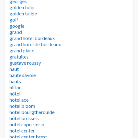
georges
golden tulip
golden tulipe
golf
google
grand
grand hotel bordeaux
grand hotel de bordeaux
grand place
gratuites
gustave roussy
haut
haute savoie
hauts
hilton
hôtel
hotel ace
hotel bloom
hotel bourgtheroulde
hotel brussels
hotel capo rosso
hotel center
hotel center brest