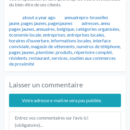
du bien-être de ses clients.
Publié
Auteur
Catégo
about a year ago
annuairepro-bruxelles
Tags
jaune
,
pages jaunes
,
pagesjaunes
adresses
,
annu
pages jaunes
,
annuaires
,
belgique
,
catégories organisées
,
économie locale
,
entreprises
,
entreprises locales
,
horaires d'ouverture
,
informations locales
,
interface
conviviale
,
magasin de vêtements
,
numéros de téléphone
,
pages jaunes
,
plombier
,
produits
,
répertoire complet
,
résidents
,
restaurant
,
services
,
soutien aux commerces
de proximité
Laisser un commentaire
Votre adresse e-mail ne sera pas publiée.
Texte de l'avis