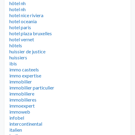
hôtel nh
hotel nh
hotel nice riviera
hotel oceania
hotel paris
hotel plaza bruxelles
hotel vernet
hôtels
huissier de justice
huissiers
ibis
immo casteels
immo expertise
immobilier
immobilier particulier
immobiliere
immobilieres
immoexpert
immoweb
infobel
intercontinental
italien