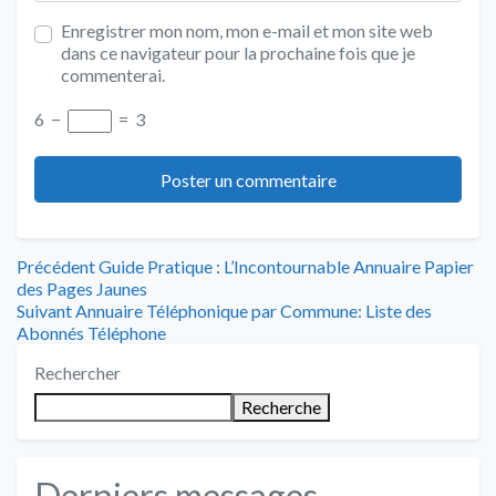
Enregistrer mon nom, mon e-mail et mon site web
dans ce navigateur pour la prochaine fois que je
commenterai.
6
−
=
3
Navigation
Article
Précédent
Guide Pratique : L’Incontournable Annuaire Papier
précédent
des Pages Jaunes
de
Article
:
Suivant
Annuaire Téléphonique par Commune: Liste des
suivant
Abonnés Téléphone
l’article
:
Rechercher
Recherche
Derniers messages