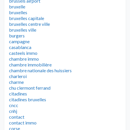
brussels airport
bruxelle
bruxelles
bruxelles capitale
bruxelles centre ville
bruxelles ville
burgers
campagne
casablanca
casteels immo
chambre immo
chambre immobilière
chambre nationale des huissiers
charleroi
charme
chu clermont ferrand
citadines
citadines bruxelles
cncc
cnhj
contact
contact immo
corse