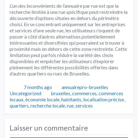
L’un des inconvénients de l’annuaire par rue est que la
recherche limitée à une rue spécifique peut restreindre la
découverte d’options situées en dehors du périmètre
choisi. En se concentrant uniquement sur les entreprises
et services d’une seule rue, les utilisateurs risquent de
passer à côté d’autres alternatives potentiellement
intéressantes et diversifiées qui pourraient se trouver à
proximité mais en dehors de cette zone restreinte. Cette
limitation peut parfois réduire la variété des choix
disponibles et empêcher les utilisateurs d’explorer
pleinement les différentes possibilités offertes dans
d’autres quartiers ou rues de Bruxelles.
Publié
Auteur
Catégorie
7 months ago
annuairepro-bruxelles
Tags
Uncategorized
bruxelles
,
commerces
,
commerces
locaux
,
économie locale
,
habitants
,
localisation précise
,
quartiers
,
recherche locale
,
rue
,
services
Laisser un commentaire