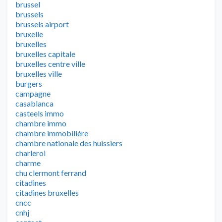
brussel
brussels
brussels airport
bruxelle
bruxelles
bruxelles capitale
bruxelles centre ville
bruxelles ville
burgers
campagne
casablanca
casteels immo
chambre immo
chambre immobilière
chambre nationale des huissiers
charleroi
charme
chu clermont ferrand
citadines
citadines bruxelles
cncc
cnhj