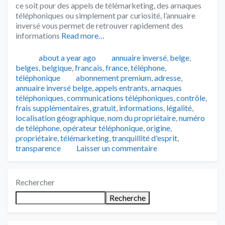
ce soit pour des appels de télémarketing, des arnaques
téléphoniques ou simplement par curiosité, l’annuaire
inversé vous permet de retrouver rapidement des
informations
Read more…
Publié
Catégories
about a year ago
annuaire inversé
,
belge
,
belges
,
belgique
,
francais
,
france
,
téléphone
,
Tags
téléphonique
abonnement premium
,
adresse
,
annuaire inversé belge
,
appels entrants
,
arnaques
téléphoniques
,
communications téléphoniques
,
contrôle
,
frais supplémentaires
,
gratuit
,
informations
,
légalité
,
localisation géographique
,
nom du propriétaire
,
numéro
de téléphone
,
opérateur téléphonique
,
origine
,
propriétaire
,
télémarketing
,
tranquillité d'esprit
,
transparence
Laisser un commentaire
Rechercher
Recherche