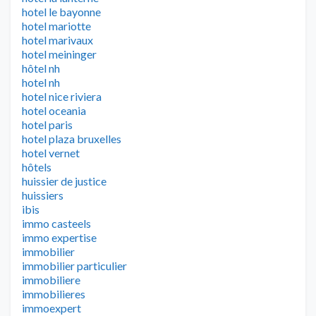
hotel le bayonne
hotel mariotte
hotel marivaux
hotel meininger
hôtel nh
hotel nh
hotel nice riviera
hotel oceania
hotel paris
hotel plaza bruxelles
hotel vernet
hôtels
huissier de justice
huissiers
ibis
immo casteels
immo expertise
immobilier
immobilier particulier
immobiliere
immobilieres
immoexpert