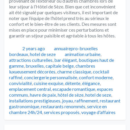
provenant de l’extérieur ou d’autres chambres lors de
leur séjour à l’Hôtel de Sèze. Bien que cet inconvénient
ait été signalé par quelques visiteurs, il est important de
noter que l’équipe de l’hôtel prend très au sérieux le
confort et le bien-être de ses clients. Des mesures sont
mises en place pour minimiser ces perturbations et
garantir un séjour paisible et agréable à tous les hôtes.
Publié
Auteur
Catégories
2 years ago
annuairepro-bruxelles
Tags
bordeaux
,
hotel de seze
animation urbaine
,
attractions culturelles
,
bar élégant
,
boutiques haut de
gamme
,
bruxelles
,
capitale belge
,
chambres
luxueusement décorées
,
charme classique
,
cocktail
raffiné
,
conciergerie personnalisée
,
confort moderne
,
convivialité
,
cuisine exquise
,
détente
,
élégance
,
emplacement central
,
escapade romantique
,
espaces
communs
,
havre de paix
,
hôtel de sèze
,
hotel de seze
,
installations prestigieuses
,
joyau
,
raffinement
,
restaurant
gastronomique
,
restaurants renommés
,
service en
chambre 24h/24
,
services proposés
,
voyage d'affaires