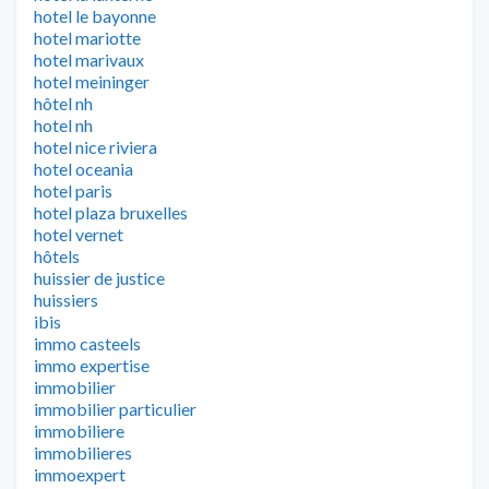
hotel le bayonne
hotel mariotte
hotel marivaux
hotel meininger
hôtel nh
hotel nh
hotel nice riviera
hotel oceania
hotel paris
hotel plaza bruxelles
hotel vernet
hôtels
huissier de justice
huissiers
ibis
immo casteels
immo expertise
immobilier
immobilier particulier
immobiliere
immobilieres
immoexpert