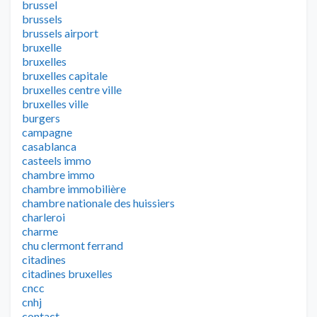
brussel
brussels
brussels airport
bruxelle
bruxelles
bruxelles capitale
bruxelles centre ville
bruxelles ville
burgers
campagne
casablanca
casteels immo
chambre immo
chambre immobilière
chambre nationale des huissiers
charleroi
charme
chu clermont ferrand
citadines
citadines bruxelles
cncc
cnhj
contact