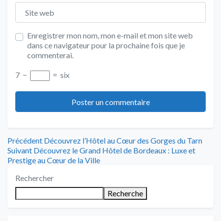
Site web
Enregistrer mon nom, mon e-mail et mon site web
dans ce navigateur pour la prochaine fois que je
commenterai.
7
−
=
six
Navigation
Article
Précédent
Découvrez l’Hôtel au Cœur des Gorges du Tarn
Article
précédent
Suivant
Découvrez le Grand Hôtel de Bordeaux : Luxe et
de
suivant
:
Prestige au Cœur de la Ville
:
l’article
Rechercher
Recherche