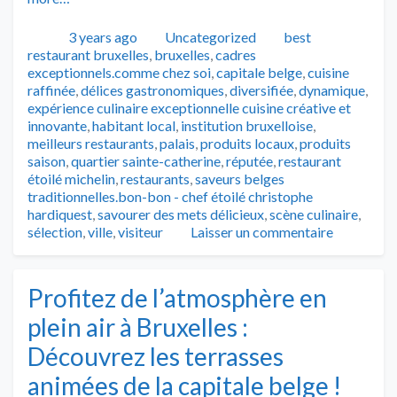
Publié
Catégories
Tags
3 years ago
Uncategorized
best
restaurant bruxelles
,
bruxelles
,
cadres
exceptionnels.comme chez soi
,
capitale belge
,
cuisine
raffinée
,
délices gastronomiques
,
diversifiée
,
dynamique
,
expérience culinaire exceptionnelle cuisine créative et
innovante
,
habitant local
,
institution bruxelloise
,
meilleurs restaurants
,
palais
,
produits locaux
,
produits
saison
,
quartier sainte-catherine
,
réputée
,
restaurant
étoilé michelin
,
restaurants
,
saveurs belges
traditionnelles.bon-bon - chef étoilé christophe
hardiquest
,
savourer des mets délicieux
,
scène culinaire
,
sélection
,
ville
,
visiteur
Laisser un commentaire
Profitez de l’atmosphère en
plein air à Bruxelles :
Découvrez les terrasses
animées de la capitale belge !