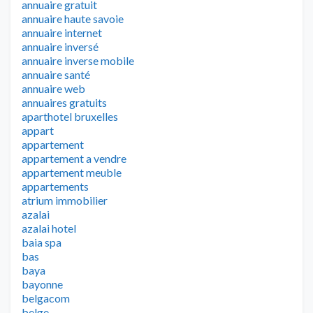
annuaire gratuit
annuaire haute savoie
annuaire internet
annuaire inversé
annuaire inverse mobile
annuaire santé
annuaire web
annuaires gratuits
aparthotel bruxelles
appart
appartement
appartement a vendre
appartement meuble
appartements
atrium immobilier
azalai
azalai hotel
baia spa
bas
baya
bayonne
belgacom
belge