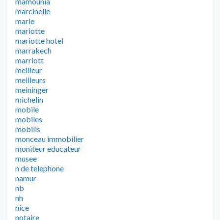
mamounia
marcinelle
marie
mariotte
mariotte hotel
marrakech
marriott
meilleur
meilleurs
meininger
michelin
mobile
mobiles
mobilis
monceau immobilier
moniteur educateur
musee
n de telephone
namur
nb
nh
nice
notaire