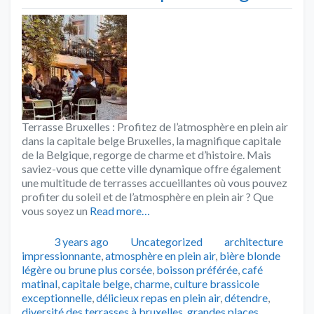
Terrasse Bruxelles : Profitez de l’atmosphère en plein air
dans la capitale belge Bruxelles, la magnifique capitale
de la Belgique, regorge de charme et d’histoire. Mais
saviez-vous que cette ville dynamique offre également
une multitude de terrasses accueillantes où vous pouvez
profiter du soleil et de l’atmosphère en plein air ? Que
vous soyez un
Read more…
Publié
Catégories
Tags
3 years ago
Uncategorized
architecture
impressionnante
,
atmosphère en plein air
,
bière blonde
légère ou brune plus corsée
,
boisson préférée
,
café
matinal
,
capitale belge
,
charme
,
culture brassicole
exceptionnelle
,
délicieux repas en plein air
,
détendre
,
diversité des terrasses à bruxelles
,
grandes places