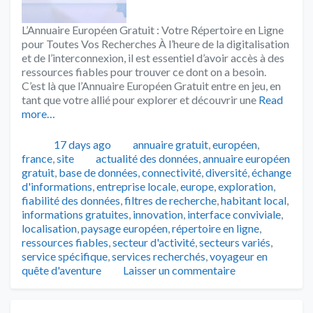
L’Annuaire Européen Gratuit : Votre Répertoire en Ligne
pour Toutes Vos Recherches À l’heure de la digitalisation
et de l’interconnexion, il est essentiel d’avoir accès à des
ressources fiables pour trouver ce dont on a besoin.
C’est là que l’Annuaire Européen Gratuit entre en jeu, en
tant que votre allié pour explorer et découvrir une
Read
more…
Publié
Catégories
17 days ago
annuaire gratuit
,
européen
,
Tags
france
,
site
actualité des données
,
annuaire européen
gratuit
,
base de données
,
connectivité
,
diversité
,
échange
d'informations
,
entreprise locale
,
europe
,
exploration
,
fiabilité des données
,
filtres de recherche
,
habitant local
,
informations gratuites
,
innovation
,
interface conviviale
,
localisation
,
paysage européen
,
répertoire en ligne
,
ressources fiables
,
secteur d'activité
,
secteurs variés
,
service spécifique
,
services recherchés
,
voyageur en
quête d'aventure
Laisser un commentaire