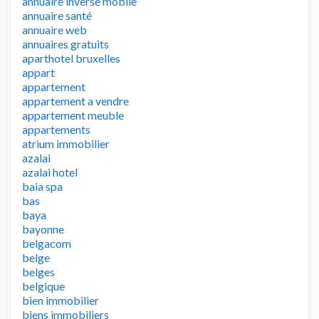
annuaire inverse mobile
annuaire santé
annuaire web
annuaires gratuits
aparthotel bruxelles
appart
appartement
appartement a vendre
appartement meuble
appartements
atrium immobilier
azalai
azalai hotel
baia spa
bas
baya
bayonne
belgacom
belge
belges
belgique
bien immobilier
biens immobiliers