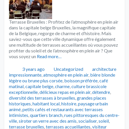
Terrasse Bruxelles : Profitez de l’atmosphère en plein air
dans la capitale belge Bruxelles, la magnifique capitale
de la Belgique, regorge de charme et d’histoire. Mais
saviez-vous que cette ville dynamique offre également
une multitude de terrasses accueillantes où vous pouvez
profiter du soleil et de l’atmosphère en plein air ? Que
vous soyez un
Read more…
Publié
Catégories
Tags
3 years ago
Uncategorized
architecture
impressionnante
,
atmosphère en plein air
,
bière blonde
légère ou brune plus corsée
,
boisson préférée
,
café
matinal
,
capitale belge
,
charme
,
culture brassicole
exceptionnelle
,
délicieux repas en plein air
,
détendre
,
diversité des terrasses à bruxelles
,
grandes places
historiques
,
habitant local
,
histoire
,
paysage urbain
animé
,
petits cafés et restaurants avec terrasses
intimistes
,
quartiers branch
,
rues pittoresques du centre-
ville
,
siroter un verre avec des amis
,
socialiser
,
soleil
,
terrasse bruxelles
,
terrasses accueillantes
,
visiteur