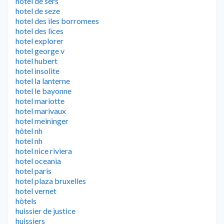
hotel de sers
hotel de seze
hotel des iles borromees
hotel des lices
hotel explorer
hotel george v
hotel hubert
hotel insolite
hotel la lanterne
hotel le bayonne
hotel mariotte
hotel marivaux
hotel meininger
hôtel nh
hotel nh
hotel nice riviera
hotel oceania
hotel paris
hotel plaza bruxelles
hotel vernet
hôtels
huissier de justice
huissiers